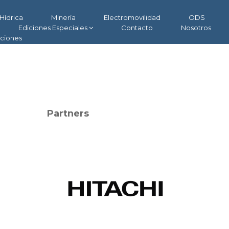
Hídrica
Minería
Electromovilidad
ODS
Ediciones Especiales
Contacto
Nosotros
aciones
Partners