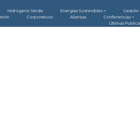
Hidrógeno Verde
Energías Sostenibles
Gestión 
inión
Corporativos
Alianzas
Conferencias
Últimas Public