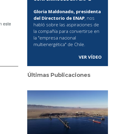
Gloria Maldonado, presidenta
del Directorio de ENAP
, nos
n este
habló sobre las aspiraciones de
la compañía para convertirse en
la "empresa nacional
multienergética" de Chile.
VER VÍDEO
Últimas Publicaciones