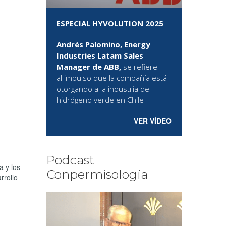
ESPECIAL HYVOLUTION 2025
Andrés Palomino, Energy
Industries Latam Sales
Manager de ABB,
se refiere
al
impulso que la compañía está
otorgando a la industria del
hidrógeno verde en Chile
VER VÍDEO
Podcast
a y los
Conpermisología
rrollo