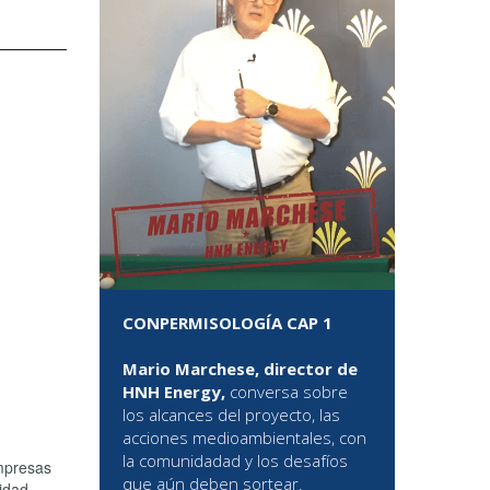
CONPERMISOLOGÍA CAP 1
Mario Marchese, director de
HNH Energy,
conversa sobre
los alcances del proyecto, las
acciones medioambientales, con
la comunidadad y los desafíos
empresas
que aún deben sortear.
idad.