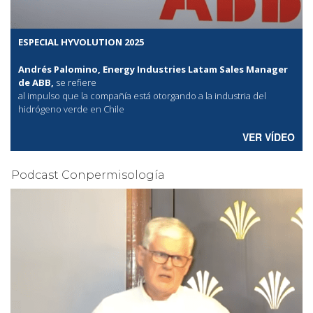
ESPECIAL HYVOLUTION 2025
Andrés Palomino, Energy Industries Latam Sales Manager
de ABB,
se refiere
al
impulso que la compañía está otorgando a la industria del
hidrógeno verde en Chile
VER VÍDEO
Podcast Conpermisología