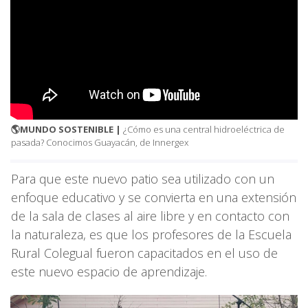
🌎MUNDO SOSTENIBLE |
¿Cómo es una central hidroeléctrica de
pasada? Conocimos Guayacán, de Innergex
Para que este nuevo patio sea utilizado con un
enfoque educativo y se convierta en una extensión
de la sala de clases al aire libre y en contacto con
la naturaleza, es que los profesores de la Escuela
Rural Colegual fueron capacitados en el uso de
este nuevo espacio de aprendizaje.