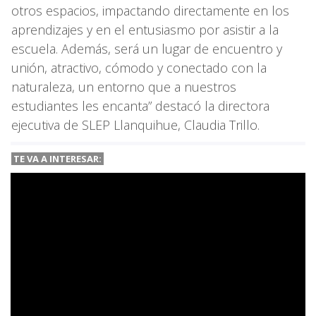
otros espacios, impactando directamente en los
aprendizajes y en el entusiasmo por asistir a la
escuela. Además, será un lugar de encuentro y
unión, atractivo, cómodo y conectado con la
naturaleza, un entorno que a nuestros
estudiantes les encanta” destacó la directora
ejecutiva de SLEP Llanquihue, Claudia Trillo.
TE VA A
INTERESAR: