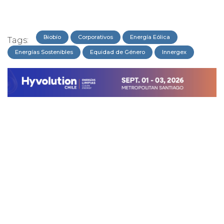
Biobío
Corporativos
Energía Eólica
Tags:
Energías Sostenibles
Equidad de Género
Innergex