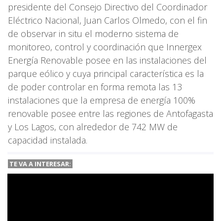
presidente del Consejo Directivo del Coordinador
Eléctrico Nacional, Juan Carlos Olmedo, con el fin
de observar in situ el moderno sistema de
monitoreo, control y coordinación que Innergex
Energía Renovable posee en las instalaciones del
parque eólico y cuya principal característica es la
de poder controlar en forma remota las 13
instalaciones que la empresa de energía 100%
renovable posee entre las regiones de Antofagasta
y Los Lagos, con alrededor de 742 MW de
capacidad instalada.
TE VA A
INTERESAR: