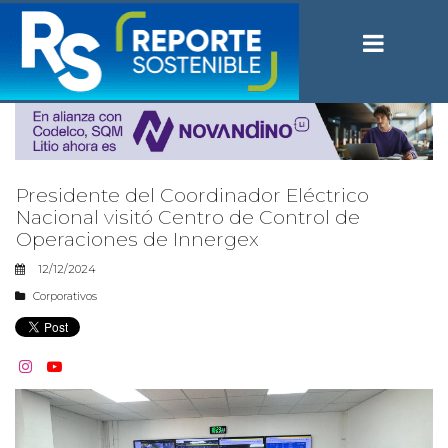
Presidente del Coordinador Eléctrico
Nacional visitó Centro de Control de
Operaciones de Innergex
12/12/2024
Corporativos

