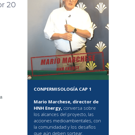
or 20
CONPERMISOLOGÍA CAP 1
na
Mario Marchese, director de
HNH Energy,
conversa sobre
los alcances del proyecto, las
acciones medioambientales, con
la comunidadad y los desafíos
que aún deben sortear.