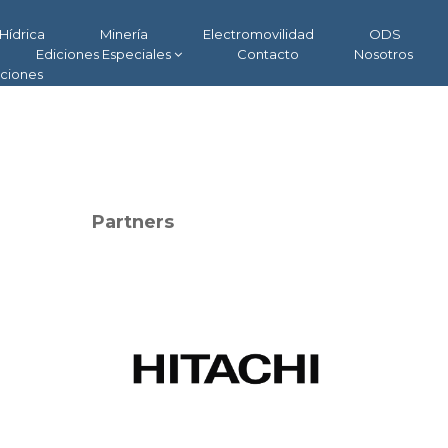
Hídrica
Minería
Electromovilidad
ODS
Ediciones Especiales
Contacto
Nosotros
aciones
Partners