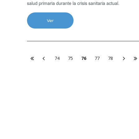
salud primaria durante la crisis sanitaria actual.
Ver
74
75
76
77
78