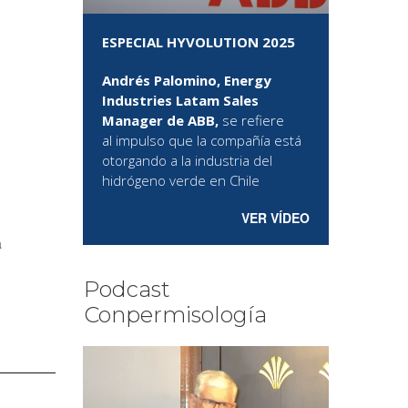
ESPECIAL HYVOLUTION 2025
Andrés Palomino, Energy
Industries Latam Sales
Manager de ABB,
se refiere
al
impulso que la compañía está
otorgando a la industria del
hidrógeno verde en Chile
VER VÍDEO
a
Podcast
Conpermisología