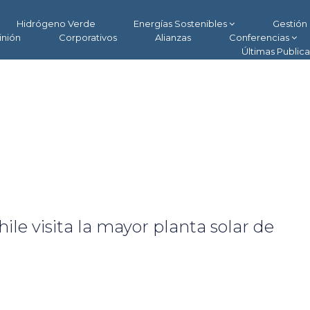
Hidrógeno Verde
Energías Sostenibles
Gestión 
inión
Corporativos
Alianzas
Conferencias
Últimas Public
ile visita la mayor planta solar de