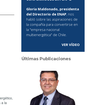
Gloria Maldonado, presidenta
del Directorio de ENAP
, nos
habló sobre las aspiraciones de
la compañía para convertirse en
la "empresa nacional
multienergética" de Chile.
VER VÍDEO
Últimas Publicaciones
ergético,
 a la