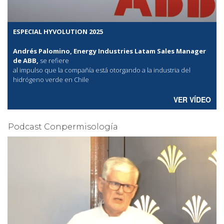
ESPECIAL HYVOLUTION 2025
Andrés Palomino, Energy Industries Latam Sales Manager
de ABB,
se refiere
al
impulso que la compañía está otorgando a la industria del
hidrógeno verde en Chile
VER VÍDEO
Podcast Conpermisología