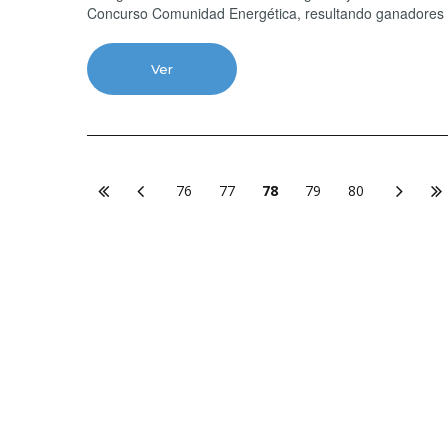
Concurso Comunidad Energética, resultando ganadores d
Ver
76
77
78
79
80