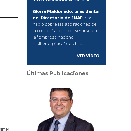
Gloria Maldonado, presidenta
del Directorio de ENAP
, nos
habló sobre las aspiraciones de
la compañía para convertirse en
la "empresa nacional
multienergética" de Chile.
VER VÍDEO
Últimas Publicaciones
rimer