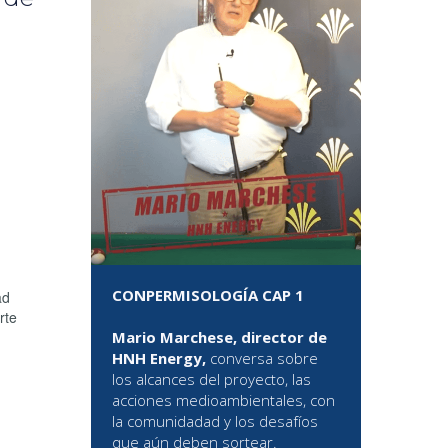
CONPERMISOLOGÍA CAP 1
ad
rte
Mario Marchese, director de
HNH Energy,
conversa sobre
los alcances del proyecto, las
acciones medioambientales, con
la comunidadad y los desafíos
que aún deben sortear.