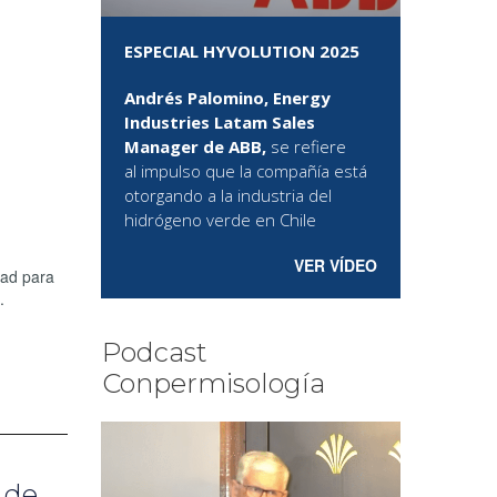
ESPECIAL HYVOLUTION 2025
Andrés Palomino, Energy
Industries Latam Sales
Manager de ABB,
se refiere
al
impulso que la compañía está
otorgando a la industria del
hidrógeno verde en Chile
VER VÍDEO
dad para
.
Podcast
Conpermisología
 de