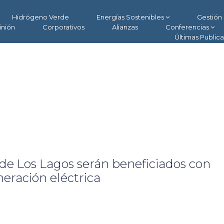
Hidrógeno Verde
Energías Sostenibles
Gestión 
inión
Corporativos
Alianzas
Conferencias
Últimas Public
 de Los Lagos serán beneficiados con
neración eléctrica