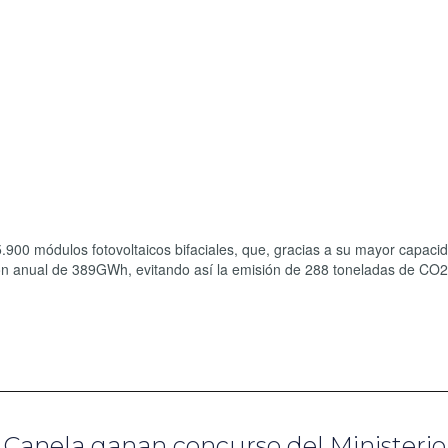
5.900 módulos fotovoltaicos bifaciales, que, gracias a su mayor capaci
ión anual de 389GWh, evitando así la emisión de 288 toneladas de CO2
Canela ganan concurso del Ministerio