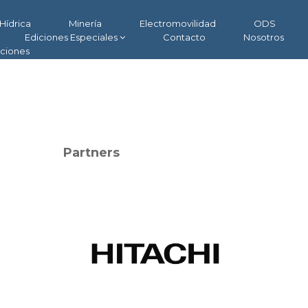
Hídrica
Minería
Electromovilidad
ODS
Ediciones Especiales
Contacto
Nosotros
aciones
Partners