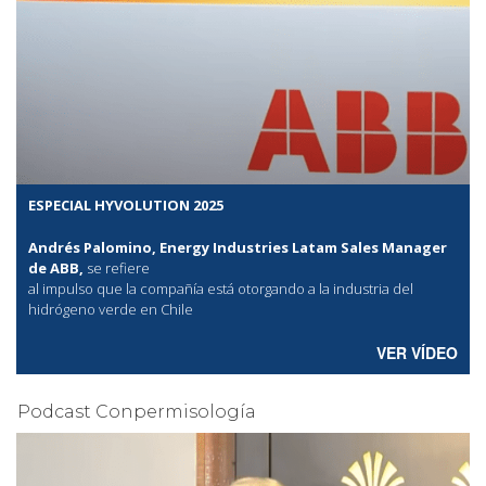
ESPECIAL HYVOLUTION 2025
Andrés Palomino, Energy Industries Latam Sales Manager
de ABB,
se refiere
al
impulso que la compañía está otorgando a la industria del
hidrógeno verde en Chile
VER VÍDEO
Podcast Conpermisología