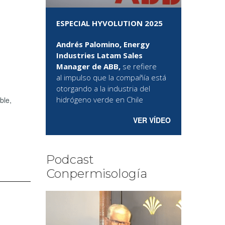
ESPECIAL HYVOLUTION 2025
Andrés Palomino, Energy
Industries Latam Sales
Manager de ABB,
se refiere
al
impulso que la compañía está
otorgando a la industria del
hidrógeno verde en Chile
ble,
VER VÍDEO
Podcast
Conpermisología