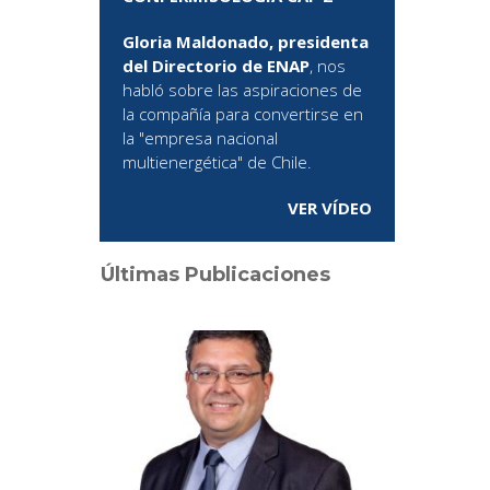
Gloria Maldonado, presidenta
del Directorio de ENAP
, nos
habló sobre las aspiraciones de
la compañía para convertirse en
la "empresa nacional
multienergética" de Chile.
VER VÍDEO
Últimas Publicaciones