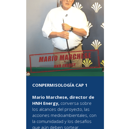
CONPERMISOLOGÍA CAP 1
Mario Marchese, director de
HNH Energy,
conversa sobre
los alcances del proyecto, las
acciones medioambientales, con
la comunidadad y los desafíos
que aún deben sortear.