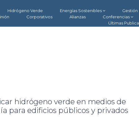
Hidrógeno Verde
Energías Sostenibles
Gestión 
inión
Corporativos
Alianzas
Conferencias
Últimas Public
icar hidrógeno verde en medios de
ía para edificios públicos y privados