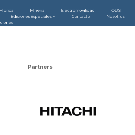
Hídrica
Minería
Electromovilidad
ODS
Ediciones Especiales
Contacto
Nosotros
aciones
Partners