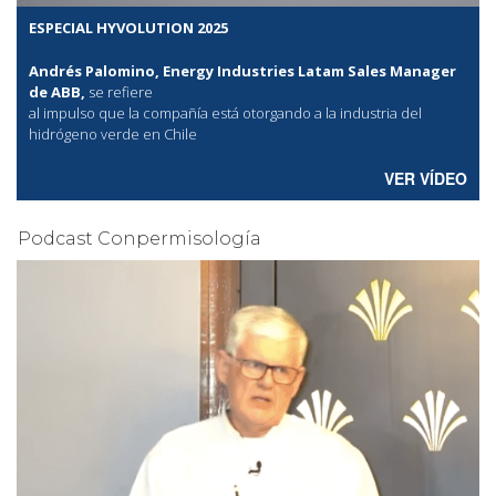
ESPECIAL HYVOLUTION 2025
Andrés Palomino, Energy Industries Latam Sales Manager
de ABB,
se refiere
al
impulso que la compañía está otorgando a la industria del
hidrógeno verde en Chile
VER VÍDEO
Podcast Conpermisología