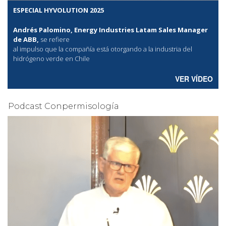
ESPECIAL HYVOLUTION 2025
Andrés Palomino, Energy Industries Latam Sales Manager
de ABB,
se refiere
al
impulso que la compañía está otorgando a la industria del
hidrógeno verde en Chile
VER VÍDEO
Podcast Conpermisología