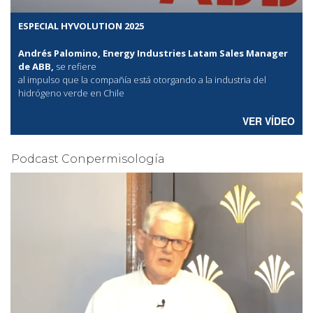
ESPECIAL HYVOLUTION 2025
Andrés Palomino, Energy Industries Latam Sales Manager
de ABB,
se refiere
al
impulso que la compañía está otorgando a la industria del
hidrógeno verde en Chile
VER VÍDEO
Podcast Conpermisología