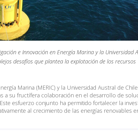
tigación e Innovación en Energía Marina y la Universidad A
lejos desafíos que plantea la explotación de los recursos
nergía Marina (MERIC) y la Universidad Austral de Chile
s a su fructífera colaboración en el desarrollo de solu
 Este esfuerzo conjunto ha permitido fortalecer la inves
cativamente al crecimiento de las energías renovables e