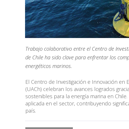
Trabajo colaborativo entre el Centro de Inves
de Chile ha sido clave para enfrentar los comp
energéticos marinos.
El Centro de Investigación e Innovación en E
(UACh) celebran los avances logrados gracia
sostenibles para la energía marina en Chile.
aplicada en el sector, contribuyendo signifi
país.