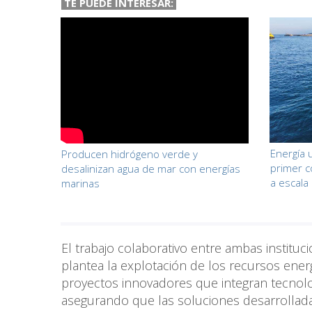
TE PUEDE INTERESAR:
Energía u
Producen hidrógeno verde y
primer c
desalinizan agua de mar con energías
a escala
marinas
El trabajo colaborativo entre ambas instituc
plantea la explotación de los recursos ener
proyectos innovadores que integran tecnolog
asegurando que las soluciones desarrollada