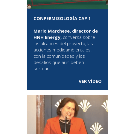
CONPERMISOLOGÍA CAP 1
Mario Marchese, director de
HNH Energy,
conversa sobre
los alcances del proyecto, las
acciones medioambientales,
con la comunidadad y los
desafíos que aún deben
sortear.
VER VÍDEO