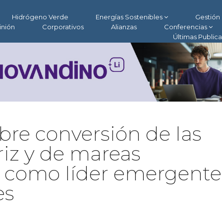
Hidrógeno Verde
Energías Sostenibles
Gestión 
inión
Corporativos
Alianzas
Conferencias
Últimas Public
bre conversión de las
iz y de mareas
e como líder emergente
es