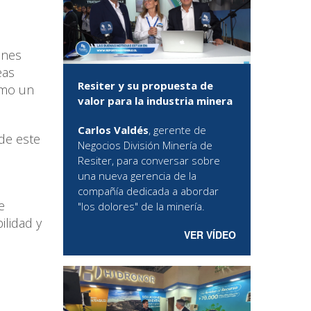
ones
eas
Resiter y su propuesta de
omo un
valor para la industria minera
Carlos Valdés
, gerente de
de este
Negocios División Minería de
Resiter, para conversar sobre
una nueva gerencia de la
compañía dedicada a abordar
e
"los dolores" de la minería.
ilidad y
VER VÍDEO