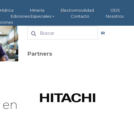
Hídrica
Minería
Electromovilidad
ODS
Ediciones Especiales
Contacto
Nosotros
aciones
IR
Partners
 en