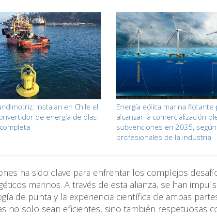
ndimotriz: Instalan en Chile el
Energía eólica marina flotante
onvertidor de energía de olas
alcanzar la comercialización pl
 completa
subvenciones en 2035, según
profesionales de la industria
iones ha sido clave para enfrentar los complejos desaf
géticos marinos. A través de esta alianza, se han impul
ía de punta y la experiencia científica de ambas parte
s no solo sean eficientes, sino también respetuosas c