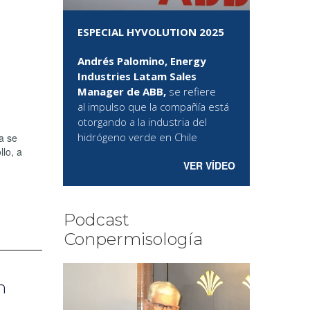
ESPECIAL HYVOLUTION 2025
Andrés Palomino, Energy
Industries Latam Sales
Manager de ABB,
se refiere
al
impulso que la compañía está
otorgando a la industria del
hidrógeno verde en Chile
a se
lo, a
VER VÍDEO
Podcast
Conpermisología
n