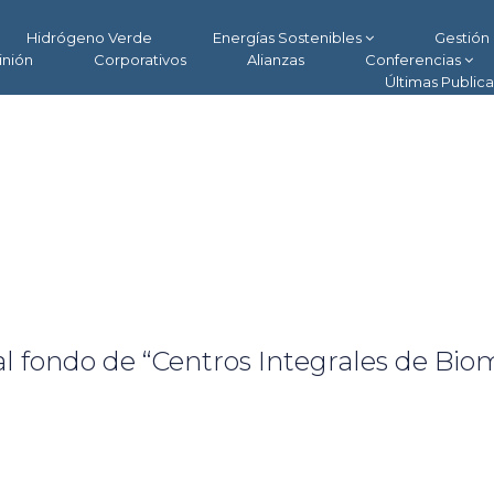
Hidrógeno Verde
Energías Sostenibles
Gestión 
inión
Corporativos
Alianzas
Conferencias
Últimas Public
l fondo de “Centros Integrales de Bio