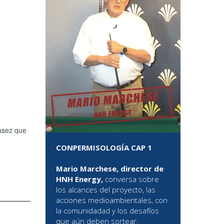
casez que
CONPERMISOLOGÍA CAP 1
Mario Marchese, director de
HNH Energy,
conversa sobre
los alcances del proyecto, las
acciones medioambientales, con
la comunidadad y los desafíos
que aún deben sortear.