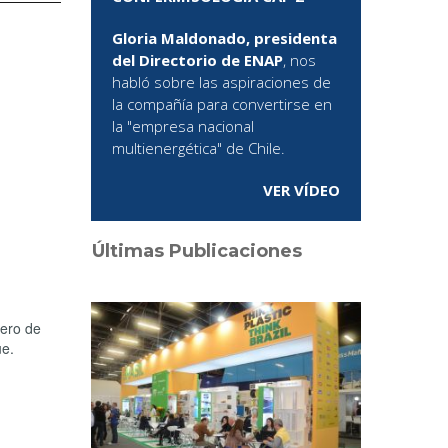
Gloria Maldonado, presidenta
del Directorio de ENAP
, nos
habló sobre las aspiraciones de
la compañía para convertirse en
la "empresa nacional
multienergética" de Chile.
VER VÍDEO
Últimas Publicaciones
mero de
ue.