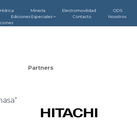
Hídrica
Minería
Electromovilidad
ODS
Ediciones Especiales
Contacto
Nosotros
aciones
Partners
masa”