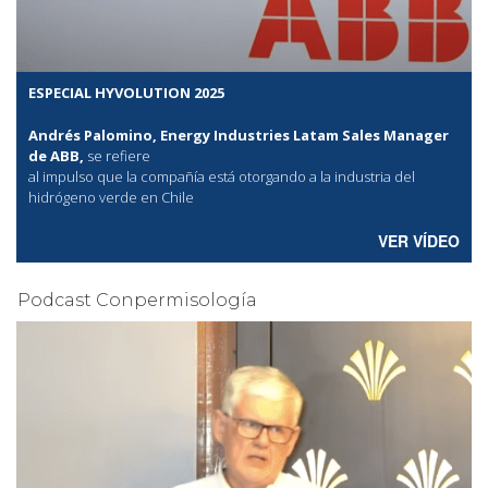
ESPECIAL HYVOLUTION 2025
Andrés Palomino, Energy Industries Latam Sales Manager
de ABB,
se refiere
al
impulso que la compañía está otorgando a la industria del
hidrógeno verde en Chile
VER VÍDEO
Podcast Conpermisología