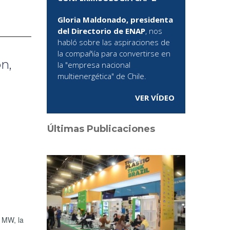
Gloria Maldonado, presidenta
del Directorio de ENAP
, nos
habló sobre las aspiraciones de
la compañía para convertirse en
n,
la "empresa nacional
multienergética" de Chile.
VER VÍDEO
Últimas Publicaciones
 MW, la