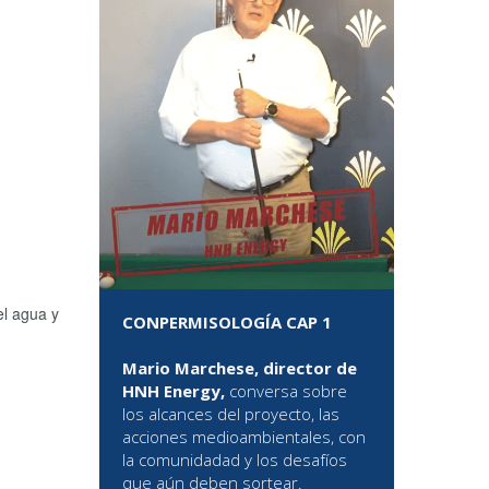
el agua y
CONPERMISOLOGÍA CAP 1
Mario Marchese, director de
HNH Energy,
conversa sobre
los alcances del proyecto, las
acciones medioambientales, con
la comunidadad y los desafíos
que aún deben sortear.