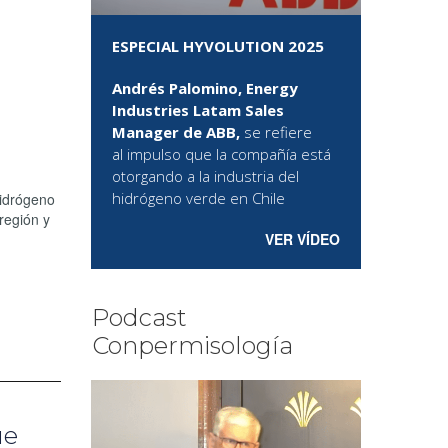
ESPECIAL HYVOLUTION 2025
Andrés Palomino, Energy
Industries Latam Sales
Manager de ABB,
se refiere
al
impulso que la compañía está
otorgando a la industria del
hidrógeno verde en Chile
hidrógeno
región y
VER VÍDEO
Podcast
Conpermisología
ue