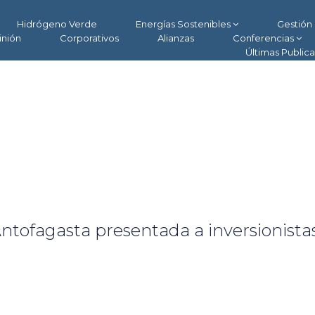
Hidrógeno Verde
Energías Sostenibles
Gestión 
inión
Corporativos
Alianzas
Conferencias
Últimas Public
ntofagasta presentada a inversionista