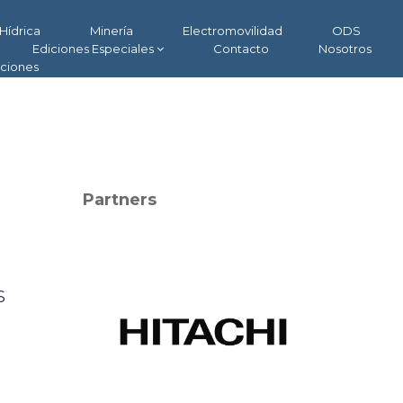
Hídrica
Minería
Electromovilidad
ODS
Ediciones Especiales
Contacto
Nosotros
aciones
Partners
s