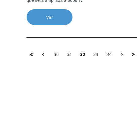
que será ampliada a 600MW.
Ver
30
31
32
33
34