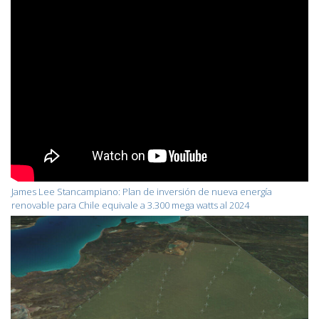
James Lee Stancampiano: Plan de inversión de nueva energía
renovable para Chile equivale a 3.300 mega watts al 2024