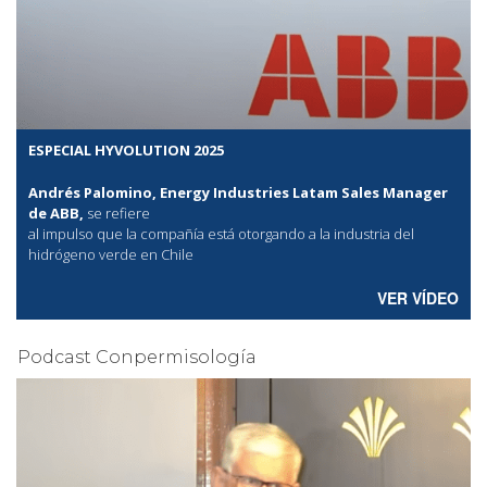
ESPECIAL HYVOLUTION 2025
Andrés Palomino, Energy Industries Latam Sales Manager
de ABB,
se refiere
al
impulso que la compañía está otorgando a la industria del
hidrógeno verde en Chile
VER VÍDEO
Podcast Conpermisología