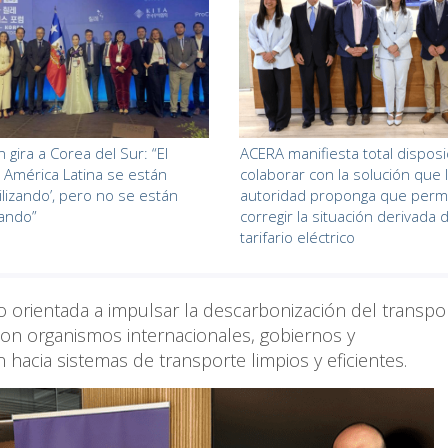
 gira a Corea del Sur: “El
ACERA manifiesta total disposic
América Latina se están
colaborar con la solución que 
lizando’, pero no se están
autoridad proponga que perm
cando”
corregir la situación derivada 
tarifario eléctrico
o orientada a impulsar la descarbonización del transpo
 con organismos internacionales, gobiernos y
ón hacia sistemas de transporte limpios y eficientes.