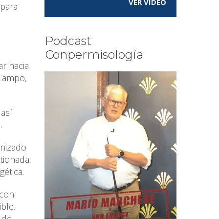
VER VÍDEO
 para
Podcast
Conpermisología
ar hacia
l Campo,
así
S.
anizado
stionada
gética.
 con
ble.
n de