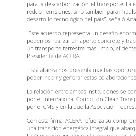
para la descarbonización: el transporte. La 
reducir emisiones, sino también para impulsa
desarrollo tecnológico del país”, señaló A
“Este acuerdo representa un desafío enor
podemos realizar un aporte concreto y traba
un transporte terrestre más limpio, eficien
Presidente de ACERA.
“Esta alianza nos presenta muchas oportunida
poder incidir y generar estas colaboraciones
La relación entre ambas instituciones se con
por el International Council on Clean Trans
por el CMS y en la que la Asociación represe
Con esta firma, ACERA refuerza su compromi
una transición energética integral que aba
La Asociación agradece a la empresa socia Zel