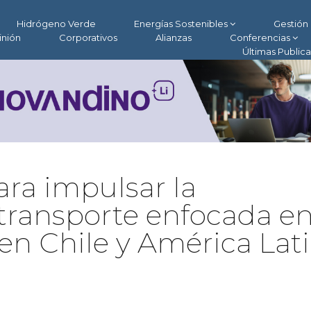
Hidrógeno Verde
Energías Sostenibles
Gestión 
inión
Corporativos
Alianzas
Conferencias
Últimas Public
ra impulsar la
l transporte enfocada en
en Chile y América Lat