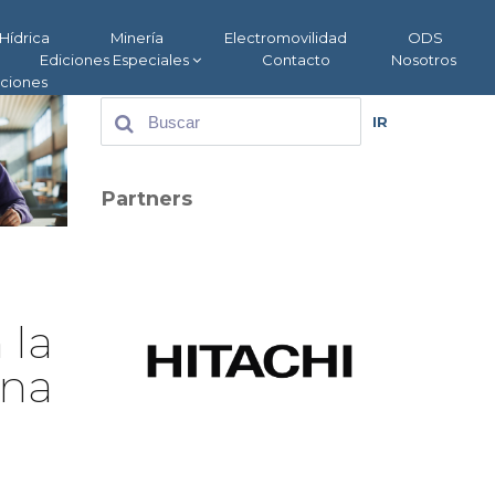
Hídrica
Minería
Electromovilidad
ODS
Ediciones Especiales
Contacto
Nosotros
aciones
IR
Partners
 la
ina