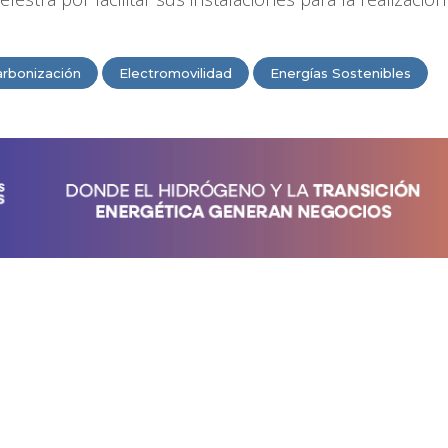
rbonización
Electromovilidad
Energías Sostenibles