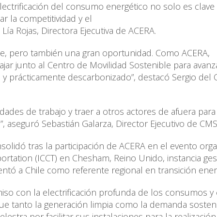
electrificación del consumo energético no solo es clave
r la competitividad y el
na Lía Rojas, Directora Ejecutiva de ACERA.
me, pero también una gran oportunidad. Como ACERA,
jar junto al Centro de Movilidad Sostenible para avanz
te y prácticamente descarbonizado”, destacó Sergio de
des de trabajo y traer a otros actores de afuera para 
”, aseguró Sebastián Galarza, Director Ejecutivo de CM
solidó tras la participación de ACERA en el evento org
portation (ICCT) en Chesham, Reino Unido, instancia ge
ntó a Chile como referente regional en transición ener
so con la electrificación profunda de los consumos y
rque tanto la generación limpia como la demanda sosteni
estra por facilitar sus instalaciones para la realizació