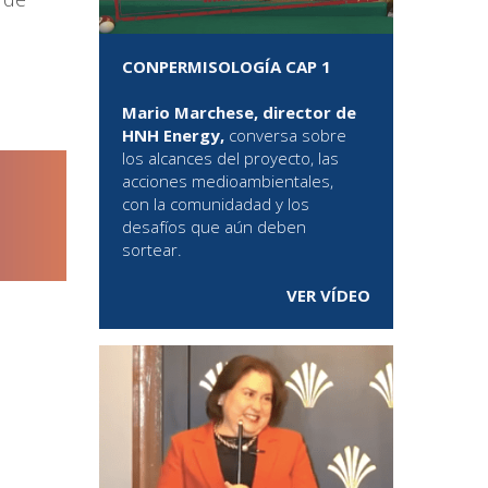
CONPERMISOLOGÍA CAP 1
Mario Marchese, director de
HNH Energy,
conversa sobre
los alcances del proyecto, las
acciones medioambientales,
con la comunidadad y los
desafíos que aún deben
sortear.
VER VÍDEO