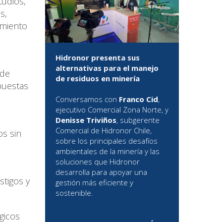
tudios,
s,
imiento
Hidronor presenta sus
l
alternativas para el manejo
 de
de residuos en minería
opuestas
Conversamos con
Franco Cid
,
ejecutivo Comercial Zona Norte, y
Denisse Triviños
, subgerente
Comercial de Hidronor Chile,
os sin
sobre los principales desafíos
e
ambientales de la minería y las
soluciones que Hidronor
desarrolla para apoyar una
stigos y
gestión más eficiente y
sostenible.
́gicos