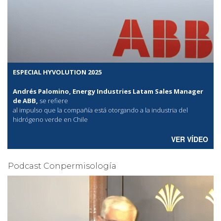
ESPECIAL HYVOLUTION 2025
Andrés Palomino, Energy Industries Latam Sales Manager
de ABB,
se refiere
al
impulso que la compañía está otorgando a la industria del
hidrógeno verde en Chile
VER VÍDEO
Podcast Conpermisología