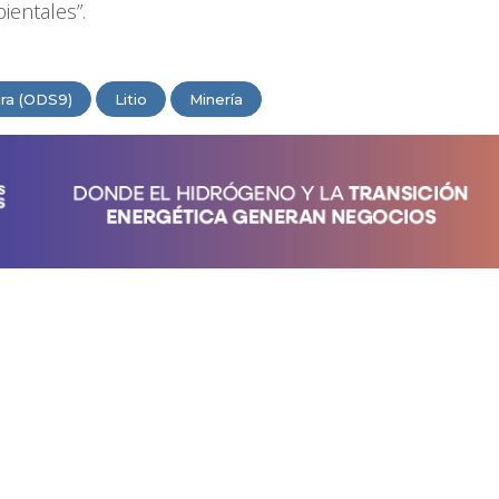
ientales”.
ura (ODS9)
Litio
Minería