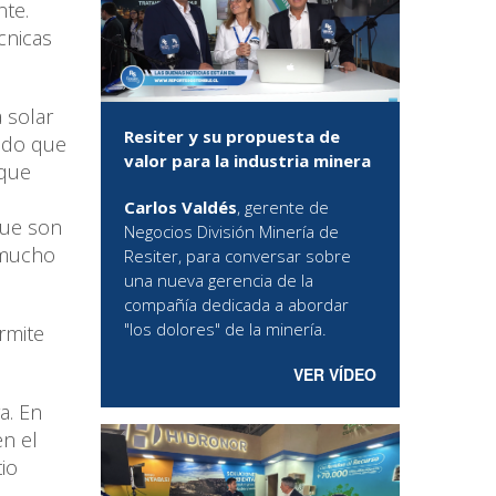
te.
cnicas
 solar
Resiter y su propuesta de
odo que
valor para la industria minera
rque
Carlos Valdés
, gerente de
que son
Negocios División Minería de
 mucho
Resiter, para conversar sobre
una nueva gerencia de la
compañía dedicada a abordar
"los dolores" de la minería.
rmite
VER VÍDEO
a. En
en el
tio