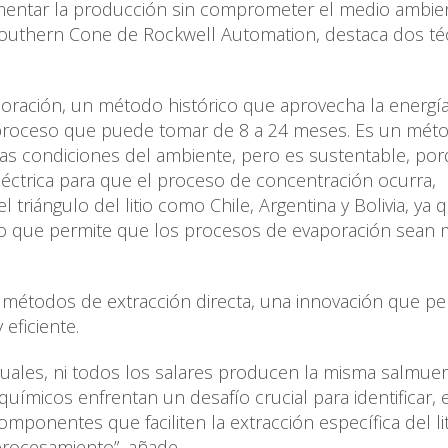
mentar la producción sin comprometer el medio ambien
r Southern Cone de Rockwell Automation, destaca dos té
poración, un método histórico que aprovecha la energía
 proceso que puede tomar de 8 a 24 meses. Es un mét
s condiciones del ambiente, pero es sustentable, po
léctrica para que el proceso de concentración ocurra,
triángulo del litio como Chile, Argentina y Bolivia, ya 
lo que permite que los procesos de evaporación sean
a métodos de extracción directa, una innovación que pe
eficiente.
guales, ni todos los salares producen la misma salmuer
químicos enfrentan un desafío crucial para identificar, 
componentes que faciliten la extracción específica del li
procesamiento”, añade.