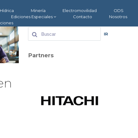
Hídrica
Minería
Electromovilidad
ODS
Ediciones Especiales
Contacto
Nosotros
aciones
IR
Partners
 en