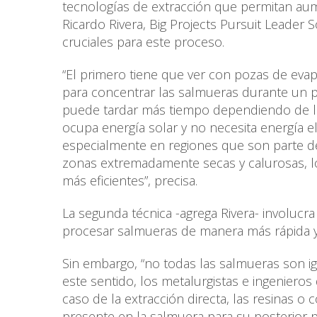
tecnologías de extracción que permitan au
Ricardo Rivera, Big Projects Pursuit Leade
cruciales para este proceso.
“El primero tiene que ver con pozas de eva
para concentrar las salmueras durante un
puede tardar más tiempo dependiendo de la
ocupa energía solar y no necesita energía e
especialmente en regiones que son parte del 
zonas extremadamente secas y calurosas, 
más eficientes”, precisa.
La segunda técnica -agrega Rivera- involucr
procesar salmueras de manera más rápida y 
Sin embargo, “no todas las salmueras son i
este sentido, los metalurgistas e ingenieros 
caso de la extracción directa, las resinas o 
presente en la salmuera para su posterior 