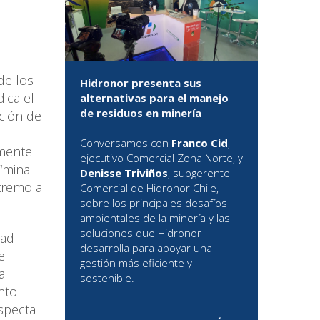
de los
Hidronor presenta sus
ica el
alternativas para el manejo
de residuos en minería
ación de
Conversamos con
Franco Cid
,
amente
ejecutivo Comercial Zona Norte, y
 “mina
Denisse Triviños
, subgerente
xtremo a
Comercial de Hidronor Chile,
sobre los principales desafíos
ambientales de la minería y las
soluciones que Hidronor
dad
desarrolla para apoyar una
e
gestión más eficiente y
a
sostenible.
nto
especta