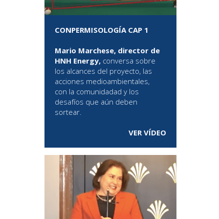
CONPERMISOLOGÍA CAP 1
Mario Marchese, director de
HNH Energy,
conversa sobre
los alcances del proyecto, las
acciones medioambientales,
con la comunidadad y los
desafíos que aún deben
sortear.
VER VÍDEO