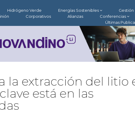
Hidrógeno Verde
Energías Sostenibles
Gestión 
inión
Corporativos
Alianzas
Conferencias
Últimas Public
 la extracción del litio
clave está en las
adas