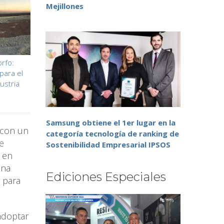
Mejillones
orfo:
para el
ustria
Samsung obtiene el 1er lugar en la
 con un
categoría tecnología de ranking de
e
Sostenibilidad Empresarial IPSOS
l en
una
Ediciones Especiales
 para
adoptar