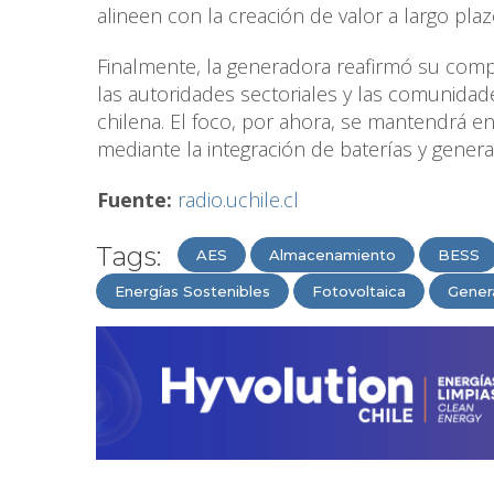
alineen con la creación de valor a largo pla
Finalmente, la generadora reafirmó su com
las autoridades sectoriales y las comunidad
chilena. El foco, por ahora, se mantendrá e
mediante la integración de baterías y genera
Fuente:
radio.uchile.cl
Tags:
AES
Almacenamiento
BESS
Energías Sostenibles
Fotovoltaica
Gener