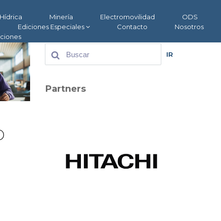
Hídrica
Minería
Electromovilidad
ODS
Ediciones Especiales
Contacto
Nosotros
aciones
IR
Partners
o