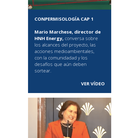
CONPERMISOLOGÍA CAP 1
Mario Marchese, director de
HNH Energy,
conversa sobre
los alcances del proyecto, las
acciones medioambientales,
con la comunidadad y los
desafíos que aún deben
sortear.
VER VÍDEO