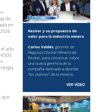
en
oja de
rada en
 2026.
Resiter y su propuesta de
valor para la industria minera
,
Carlos Valdés
, gerente de
 el año
Negocios División Minería de
 4.500
Resiter, para conversar sobre
es
una nueva gerencia de la
energía
compañía dedicada a abordar
"los dolores" de la minería.
VER VÍDEO
, que