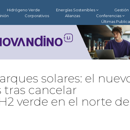
Hidrógeno Verde
Energías Sostenibles
Gestión 
inión
Corporativos
Alianzas
Conferencias
Últimas Public
rques solares: el nuev
 tras cancelar
2 verde en el norte de