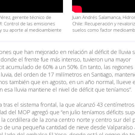
Pérez, gerente técnico de
Juan Andrés Salamanca, Hidro
 Control de las emisiones
Chile: Recuperación y revalori
s y su aporte al medioambiente
suelos como factor medioamb
ones que han mejorado en relación al déficit de lluvia 
e donde el frente fue más intenso, tuvieron una mayor
icit acumulado de 60% a un 50%. En tanto, las regiones
luvia, del orden de 17 milímetros en Santiago, manteni
emos también que en agosto, en un año normal, llueve 
 esa lluvia mantiene el nivel de déficit que teníamos”.
 tras el sistema frontal, la que alcanzó 43 centímetros
dad del MOP agregó que “en julio teníamos déficits sup
 cordillera de la zona centro norte y centro sur del pa
o de una pequeña cantidad de nieve desde Valparaíso a
l lado del embalse El Yeso, donde está el origen de to