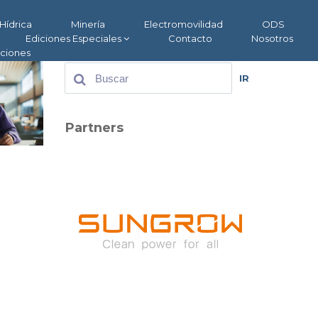
Hídrica
Minería
Electromovilidad
ODS
Ediciones Especiales
Contacto
Nosotros
aciones
IR
Partners