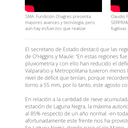
SMA: Fundición Chagres presenta
Claudio 
mayores avances y tecnología, pero
SERPRAM:
aún hay esfuerzos que realizar
fugitiva
El secretario de Estado destacó que las regi
de O’Higgins y Maule: “En estas regiones fu
pluviometría y con ello han reducido el déf
Valparaíso y Metropolitana tuvieron menos l
nivel de déficit que tenían, porque record
torno a 55 mm, por lo tanto, este agosto con
En relación a la cantidad de nieve acumulada
estación de Laguna Negra, la máxima autori
al 85% respecto de un año normal -en toda la
afortunadamente este frente nos ha provist
En Laguna Negra, donde nace el río Maipo, a