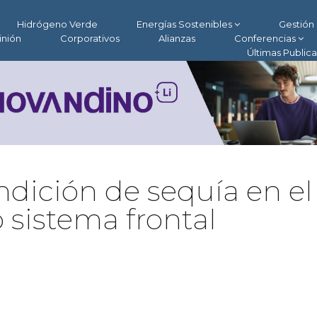
Hidrógeno Verde
Energías Sostenibles
Gestión 
inión
Corporativos
Alianzas
Conferencias
Últimas Public
ndición de sequía en el
o sistema frontal