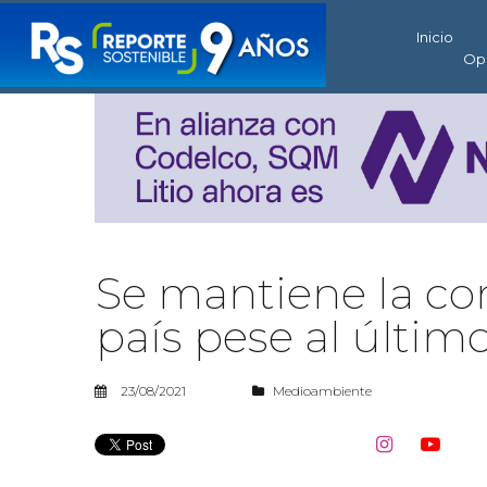
Inicio
Op
Se mantiene la co
país pese al últim
23/08/2021
Medioambiente

