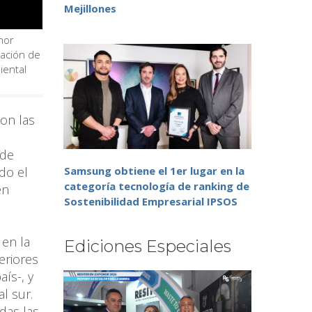
Mejillones
nor
zación de
iental
son las
 de
do el
Samsung obtiene el 1er lugar en la
categoría tecnología de ranking de
en
Sostenibilidad Empresarial IPSOS
 en la
Ediciones Especiales
eriores
ís-, y
l sur.
das las