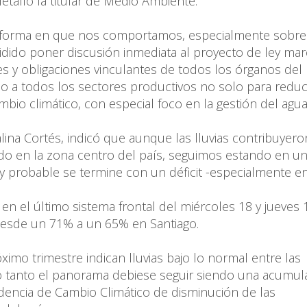
etalló la titular de Medio Ambiente.
forma en que nos comportamos, especialmente sobre
cidido poner discusión inmediata al proyecto de ley ma
es y obligaciones vinculantes de todos los órganos del
omo a todos los sectores productivos no solo para reduc
io climático, con especial foco en la gestión del agua
lina Cortés, indicó que aunque las lluvias contribuyero
 todo en la zona centro del país, seguimos estando en u
uy probable se termine con un déficit -especialmente en
en el último sistema frontal del miércoles 18 y jueves 
 desde un 71% a un 65% en Santiago.
ximo trimestre indican lluvias bajo lo normal entre las
o tanto el panorama debiese seguir siendo una acumul
ndencia de Cambio Climático de disminución de las