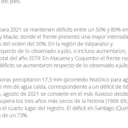
del país.
 para 2021 se mantienen déficits entre un 50% y 80% en
 y Maule, donde el frente presentó una mayor intensida
s del orden del 50%. En la región de Valparaíso y
especto de lo observado a julio, o incluso aumentaron, 
total del año 2019. En Atacama y Coquimbo el frente no
s déficits se aumentaron respecto de lo observado a julio
horas precipitaron 17,3 mm (promedio histórico para ag
5 mm de agua caída, correspondiente a un déficit de 6
, agosto de 2021 se convierte en el más lluvioso desd
 supera los tres años más secos de la historia (1968: 69
cuarto lugar del registro. El déficit en Santiago (Quin
a de un 73%.