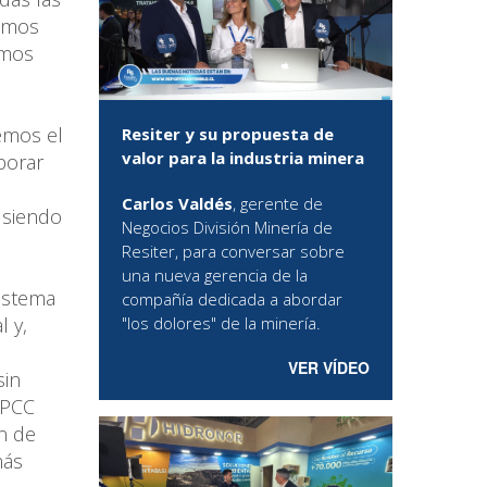
íamos
amos
emos el
Resiter y su propuesta de
valor para la industria minera
borar
Carlos Valdés
, gerente de
 siendo
Negocios División Minería de
Resiter, para conversar sobre
una nueva gerencia de la
sistema
compañía dedicada a abordar
"los dolores" de la minería.
l y,
VER VÍDEO
sin
IPCC
n de
más