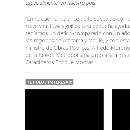
especialmente, en nuestro país.
“En relación al balance de lo sucedido con el
nieve y la lluvia significó una pequeña ayud
teníamos un déficit -comparado con un año 
las regiones de Atacama y Maule, y con estas
ministro de Obras Públicas, Alfredo Moren
de la Región Metropolitana junto a la minist
Carabineros Enrique Monrás.
TE PUEDE INTERESAR: