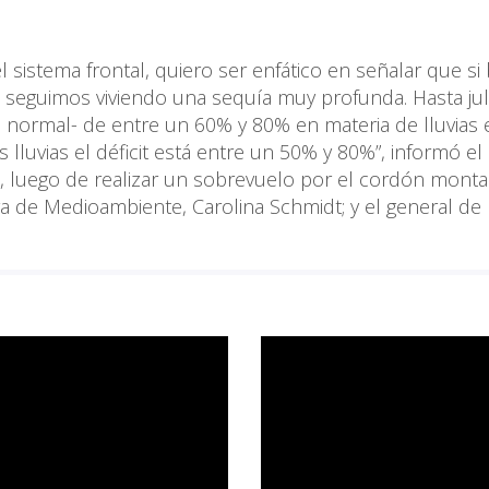
 sistema frontal, quiero ser enfático en señalar que si 
a, seguimos viviendo una sequía muy profunda. Hasta jul
normal- de entre un 60% y 80% en materia de lluvias 
 lluvias el déficit está entre un 50% y 80%”, informó el
o, luego de realizar un sobrevuelo por el cordón mont
ra de Medioambiente, Carolina Schmidt; y el general de