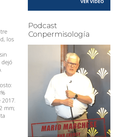
VER VÍDEO
Podcast
tre
Conpermisología
d, los
sin
 dejó
.
osto:
8%
e 2017.
,2 mm;
ta