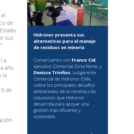
 el
rco de
 Estado
Hidronor presenta sus
ir sus
alternativas para el manejo
”.
de residuos en minería
n a
Conversamos con
Franco Cid
,
ejecutivo Comercial Zona Norte, y
na año
Denisse Triviños
, subgerente
 la
Comercial de Hidronor Chile,
sobre los principales desafíos
19 de
ambientales de la minería y las
soluciones que Hidronor
desarrolla para apoyar una
gestión más eficiente y
sostenible.
ación