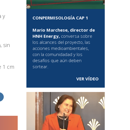
a y
CONPERMISOLOGÍA CAP 1
a
Mario Marchese, director de
HNH Energy,
conversa sobre
los alcances del proyecto, las
, sin
acciones medioambientales,
con la comunidadad y los
desafíos que aún deben
e 1 cm
sortear.
VER VÍDEO