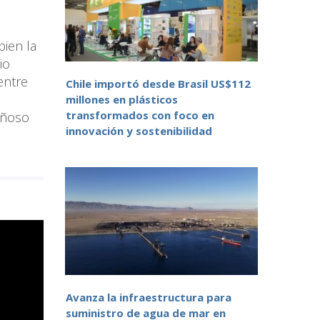
bien la
io
entre
Chile importó desde Brasil US$112
millones en plásticos
transformados con foco en
añoso
innovación y sostenibilidad
Avanza la infraestructura para
suministro de agua de mar en