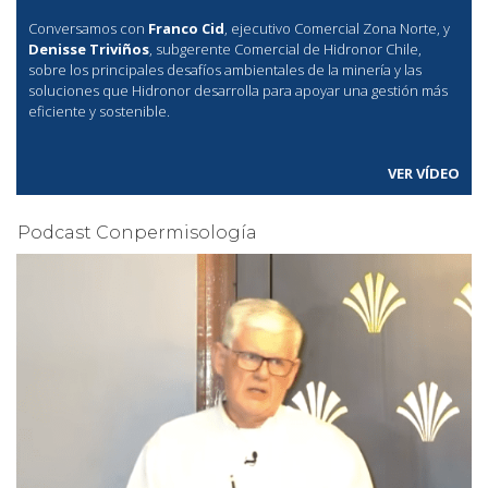
Conversamos con
Franco Cid
, ejecutivo Comercial Zona Norte, y
Denisse Triviños
, subgerente Comercial de Hidronor Chile,
sobre los principales desafíos ambientales de la minería y las
soluciones que Hidronor desarrolla para apoyar una gestión más
eficiente y sostenible.
VER VÍDEO
Podcast Conpermisología