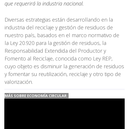
que requerirá la industria nacional.
Diversas estrategias están desarrollando en la
industria del reciclaje y gestión de residuos de
nuestro país, basados en el marco normativo de
la Ley 20.920 para la gestión de residuos, la
Responsabilidad Extendida del Productor y
Fomento al Reciclaje, conocida como Ley REP,
cuyo objeto es disminuir la generación de residuos
y fomentar su reutilización, reciclaje y otro tipo de
valorización.
MÁS SOBRE ECONOMÍA CIRCULAR: