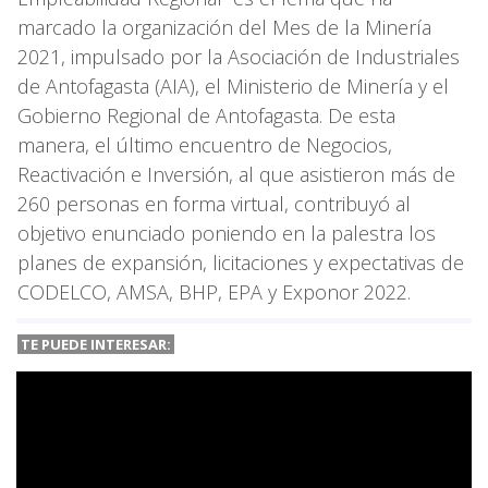
marcado la organización del Mes de la Minería
2021, impulsado por la Asociación de Industriales
de Antofagasta (AIA), el Ministerio de Minería y el
Gobierno Regional de Antofagasta. De esta
manera, el último encuentro de Negocios,
Reactivación e Inversión, al que asistieron más de
260 personas en forma virtual, contribuyó al
objetivo enunciado poniendo en la palestra los
planes de expansión, licitaciones y expectativas de
CODELCO, AMSA, BHP, EPA y Exponor 2022.
TE PUEDE INTERESAR: