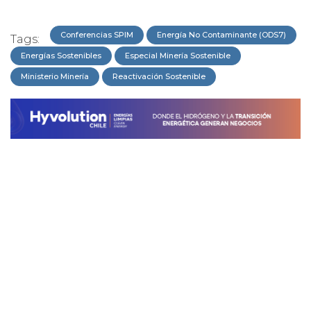
Conferencias SPIM
Energía No Contaminante (ODS7)
Tags:
Energías Sostenibles
Especial Minería Sostenible
Ministerio Minería
Reactivación Sostenible