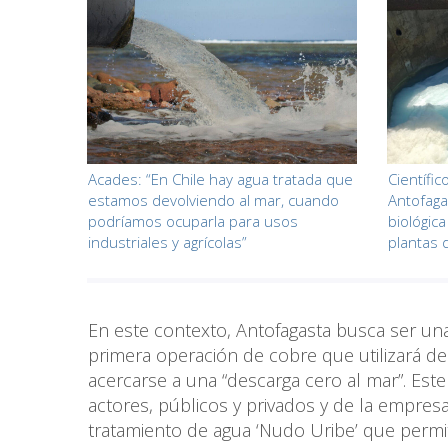
Acades: “En Chile hay agua tratada que
Científi
estamos devolviendo al mar, cuando
Antofaga
podríamos ocuparla para usos
biológic
industriales y agrícolas”
plantas 
En este contexto, Antofagasta busca ser una 
primera operación de cobre que utilizará de 
acercarse a una “descarga cero al mar”. Este 
actores, públicos y privados y de la empresa
tratamiento de agua ‘Nudo Uribe’ que permi