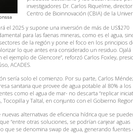
investigadores Dr. Carlos Riquelme, director
Centro de Bioinnovación (CBIA) de la Univer
conssa
ciará el 2025 y supone una inversión de más de US$270
damental para las faenas mineras, como es el agua, si
sectores de la región y pone el foco en los principios d
lorizar lo que antes era considerado un residuo. Ojalá
el ejemplo de Glencore”, reforzó Carlos Foxley, presi
eúso, ACADES.
ión sería solo el comienzo. Por su parte, Carlos Ménde
esa sanitaria que provee de agua potable al 80% a los
ntes como el agua de mar- no descarta “replicar iniciat
 Tocopilla y Taltal, en conjunto con el Gobierno Region
nuevas alternativas de eficiencia hídrica que se puede
a que “entre otras soluciones, se podrían canjear aguas
, lo que se denomina swap de agua, generando fuentes