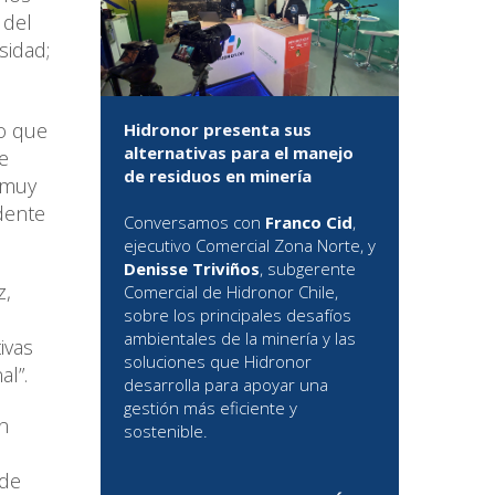
 del
sidad;
no que
Hidronor presenta sus
alternativas para el manejo
e
de residuos en minería
 muy
dente
Conversamos con
Franco Cid
,
ejecutivo Comercial Zona Norte, y
Denisse Triviños
, subgerente
z,
Comercial de Hidronor Chile,
sobre los principales desafíos
ambientales de la minería y las
ivas
soluciones que Hidronor
al”.
desarrolla para apoyar una
gestión más eficiente y
n
sostenible.
 de