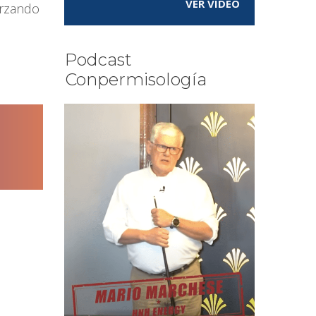
VER VÍDEO
orzando
Podcast
Conpermisología