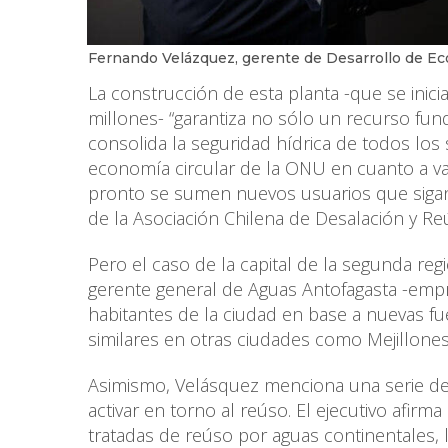
Fernando Velázquez, gerente de Desarrollo de E
La construcción de esta planta -que se ini
millones- “garantiza no sólo un recurso fun
consolida la seguridad hídrica de todos los 
economía circular de la ONU en cuanto a va
pronto se sumen nuevos usuarios que sigan 
de la Asociación Chilena de Desalación y R
Pero el caso de la capital de la segunda reg
gerente general de Aguas Antofagasta -empr
habitantes de la ciudad en base a nuevas fue
similares en otras ciudades como Mejillones,
Asimismo, Velásquez menciona una serie de 
activar en torno al reúso. El ejecutivo afirm
tratadas de reúso por aguas continentales