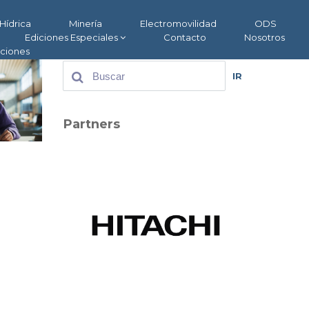
Hídrica
Minería
Electromovilidad
ODS
Ediciones Especiales
Contacto
Nosotros
aciones
IR
Partners