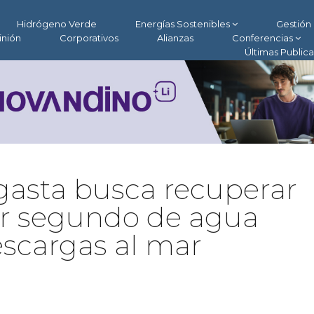
Hidrógeno Verde
Energías Sostenibles
Gestión 
inión
Corporativos
Alianzas
Conferencias
Últimas Public
gasta busca recuperar
por segundo de agua
descargas al mar