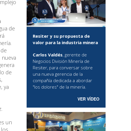
omplejo
a
agua de
rá
Resiter y su propuesta de
ería.
valor para la industria minera
 de
Carlos Valdés
, gerente de
a nueva
Negocios División Minería de
genera
Resiter, para conversar sobre
lo de
una nueva gerencia de la
,
compañía dedicada a abordar
, ya
"los dolores" de la minería.
VER VÍDEO
.
 es un
 los