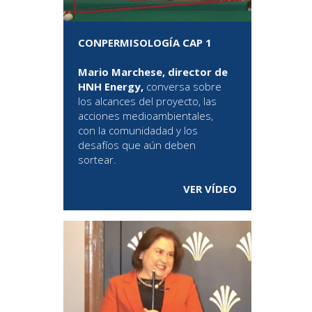
CONPERMISOLOGÍA CAP 1
Mario Marchese, director de
HNH Energy,
conversa sobre
los alcances del proyecto, las
acciones medioambientales,
con la comunidadad y los
desafíos que aún deben
sortear.
VER VÍDEO