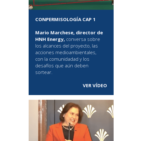
CONPERMISOLOGÍA CAP 1
Mario Marchese, director de
HNH Energy,
conversa sobre
los alcances del proyecto, las
acciones medioambientales,
con la comunidadad y los
desafíos que aún deben
sortear.
VER VÍDEO