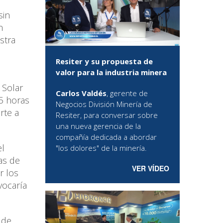
sin
n
stra
Resiter y su propuesta de
valor para la industria minera
 Solar
Carlos Valdés
, gerente de
5 horas
Negocios División Minería de
rte a
Resiter, para conversar sobre
una nueva gerencia de la
compañía dedicada a abordar
el
"los dolores" de la minería.
as de
VER VÍDEO
r los
vocaría
 de