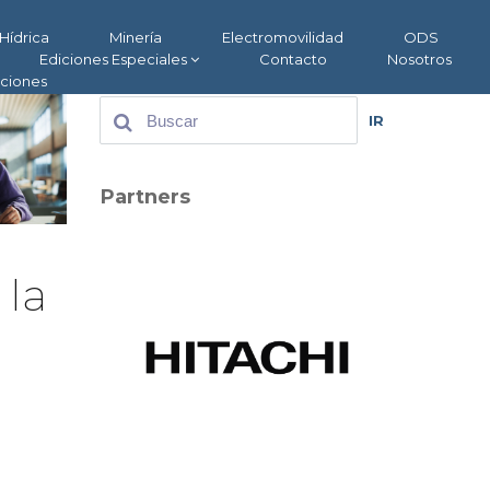
Hídrica
Minería
Electromovilidad
ODS
Ediciones Especiales
Contacto
Nosotros
aciones
IR
Partners
 la