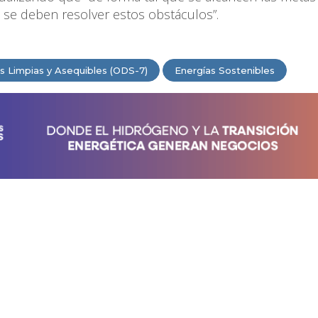
 se deben resolver estos obstáculos”.
s Limpias y Asequibles (ODS-7)
Energías Sostenibles