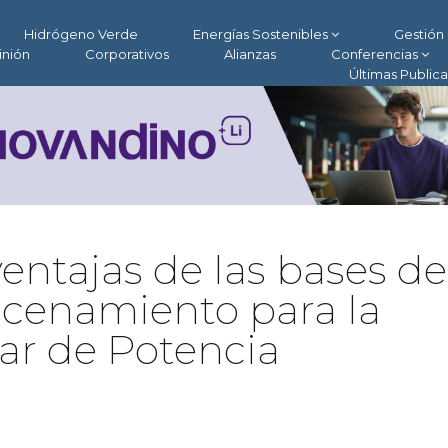
Hidrógeno Verde
Energías Sostenibles
Gestión 
inión
Corporativos
Alianzas
Conferencias
Últimas Public
entajas de las bases de
acenamiento para la
ar de Potencia