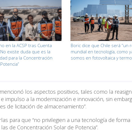
o en la ACSP tras Cuenta
Boric dice que Chile será “un 
 “No existe duda que es la
mundial en tecnología, como y
dad para la Concentración
somos en fotovoltaica y termo
 Potencia”
 mencionó los aspectos positivos, tales como la reasig
iz e impulso a la modernización e innovación, sin embarg
es de licitación de almacenamiento”.
rlas para que “no privilegien a una tecnología de forma
o las de Concentración Solar de Potencia”.