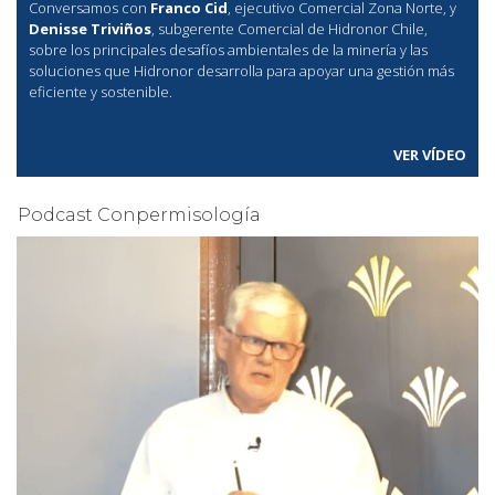
Conversamos con
Franco Cid
, ejecutivo Comercial Zona Norte, y
Denisse Triviños
, subgerente Comercial de Hidronor Chile,
sobre los principales desafíos ambientales de la minería y las
soluciones que Hidronor desarrolla para apoyar una gestión más
eficiente y sostenible.
VER VÍDEO
Podcast Conpermisología