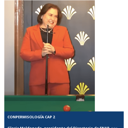
CONPERMISOLOGÍA CAP 2
Gloria Maldonado, presidenta del Directorio de ENAP
, nos