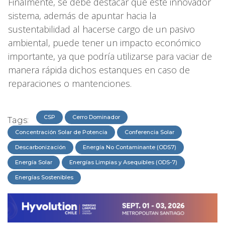
Finalmente, se debe destacar que este innovador
sistema, además de apuntar hacia la
sustentabilidad al hacerse cargo de un pasivo
ambiental, puede tener un impacto económico
importante, ya que podría utilizarse para vaciar de
manera rápida dichos estanques en caso de
reparaciones o mantenciones.
CSP
Cerro Dominador
Tags:
Concentración Solar de Potencia
Conferencia Solar
Descarbonización
Energía No Contaminante (ODS7)
Energía Solar
Energías Limpias y Asequibles (ODS-7)
Energías Sostenibles