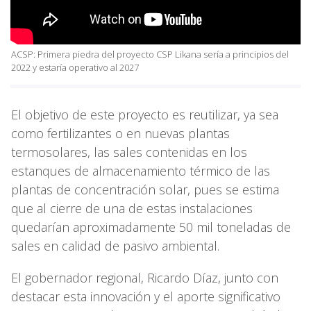
ACSP: Primera piedra del proyecto CSP Likana sería a principios del
2022 y estaría operativo al 2027
El objetivo de este proyecto es reutilizar, ya sea
como fertilizantes o en nuevas plantas
termosolares, las sales contenidas en los
estanques de almacenamiento térmico de las
plantas de concentración solar, pues se estima
que al cierre de una de estas instalaciones
quedarían aproximadamente 50 mil toneladas de
sales en calidad de pasivo ambiental.
El gobernador regional, Ricardo Díaz, junto con
destacar esta innovación y el aporte significativo