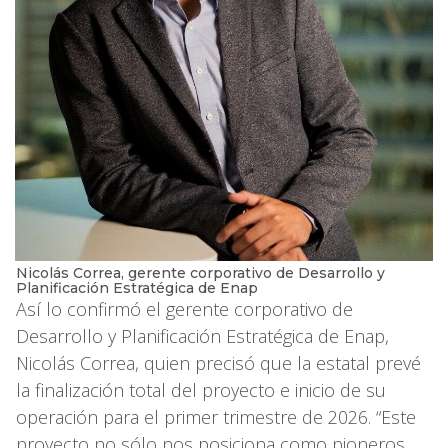
Nicolás Correa, gerente corporativo de Desarrollo y
Planificación Estratégica de Enap
Así lo confirmó el gerente corporativo de
Desarrollo y Planificación Estratégica de Enap,
Nicolás Correa, quien precisó que la estatal prevé
la finalización total del proyecto e inicio de su
operación para el primer trimestre de 2026. “Este
proyecto no sólo nos posiciona como pioneros,