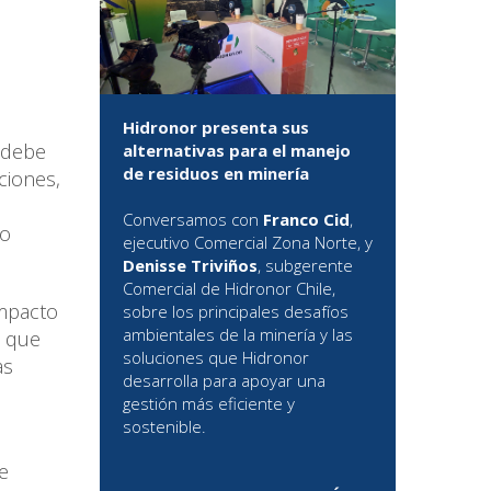
l
Hidronor presenta sus
 debe
alternativas para el manejo
de residuos en minería
ciones,
Conversamos con
Franco Cid
,
mo
ejecutivo Comercial Zona Norte, y
Denisse Triviños
, subgerente
Comercial de Hidronor Chile,
Impacto
sobre los principales desafíos
ambientales de la minería y las
s que
soluciones que Hidronor
as
desarrolla para apoyar una
gestión más eficiente y
sostenible.
e