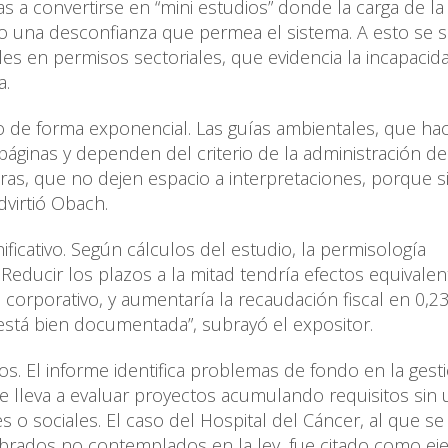
s a convertirse en “mini estudios” donde la carga de l
ndo una desconfianza que permea el sistema. A esto se 
les en permisos sectoriales, que evidencia la incapacid
a.
do de forma exponencial. Las guías ambientales, que ha
áginas y dependen del criterio de la administración de
ras, que no dejen espacio a interpretaciones, porque si
dvirtió Obach.
ificativo. Según cálculos del estudio, la permisología
Reducir los plazos a la mitad tendría efectos equivalen
corporativo, y aumentaría la recaudación fiscal en 0,2
stá bien documentada”, subrayó el expositor.
os. El informe identifica problemas de fondo en la gest
que lleva a evaluar proyectos acumulando requisitos sin
 o sociales. El caso del Hospital del Cáncer, al que se 
tebrados no contemplados en la ley, fue citado como e