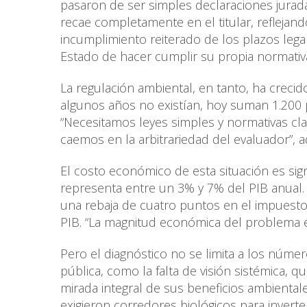
pasaron de ser simples declaraciones jurada
recae completamente en el titular, refleja
incumplimiento reiterado de los plazos lega
Estado de hacer cumplir su propia normativ
La regulación ambiental, en tanto, ha creci
algunos años no existían, hoy suman 1.200 p
“Necesitamos leyes simples y normativas cla
caemos en la arbitrariedad del evaluador”, a
El costo económico de esta situación es sign
representa entre un 3% y 7% del PIB anual. 
una rebaja de cuatro puntos en el impuesto 
PIB. “La magnitud económica del problema e
Pero el diagnóstico no se limita a los númer
pública, como la falta de visión sistémica, 
mirada integral de sus beneficios ambientales
exigieron corredores biológicos para inver