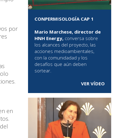
CONPERMISOLOGÍA CAP 1
vos por
Mario Marchese, director de
res
HNH Energy,
conversa sobre
los alcances del proyecto, las
acciones medioambientales,
con la comunidadad y los
desafíos que aún deben
as
sortear.
solo
ciones.
VER VÍDEO
pen en
tos.
 del