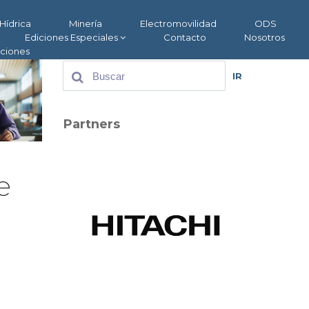
Hídrica
Minería
Electromovilidad
ODS
Ediciones Especiales
Contacto
Nosotros
aciones
IR
Partners
e