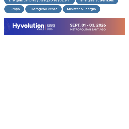
Energías Limpias y Asequibles (ODS-7)
Energías Sostenibles
Europa
Hidrógeno Verde
Ministerio Energía