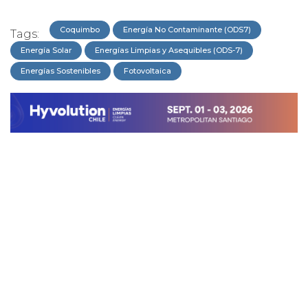
Coquimbo
Energía No Contaminante (ODS7)
Tags:
Energía Solar
Energías Limpias y Asequibles (ODS-7)
Energías Sostenibles
Fotovoltaica