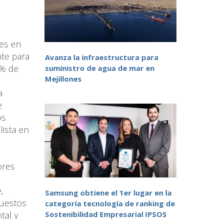
tes en
nte para
Avanza la infraestructura para
0% de
suministro de agua de mar en
Mejillones
a
e
os
ista en
ores
,
Samsung obtiene el 1er lugar en la
puestos
categoría tecnología de ranking de
tal y
Sostenibilidad Empresarial IPSOS