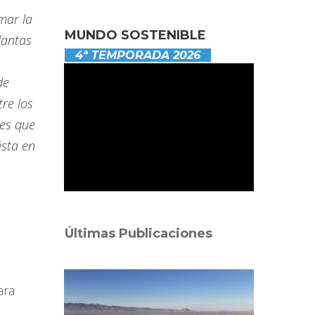
mar la
MUNDO SOSTENIBLE
lantas
4ª TEMPORADA 2026
de
tre los
res que
ista en
Últimas Publicaciones
ara