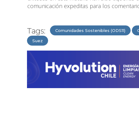
comunicación expeditas para los comentarios
Tags:
Comunidades Sostenibles (ODS11)
Suez