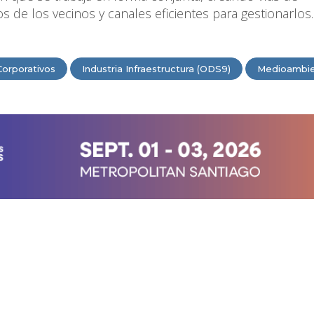
 de los vecinos y canales eficientes para gestionarlos
Corporativos
Industria Infraestructura (ODS9)
Medioambi