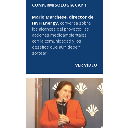
CONPERMISOLOGÍA CAP 1
Mario Marchese, director de
HNH Energy,
conversa sobre
los alcances del proyecto, las
acciones medioambientales,
con la comunidadad y los
desafíos que aún deben
sortear.
VER VÍDEO