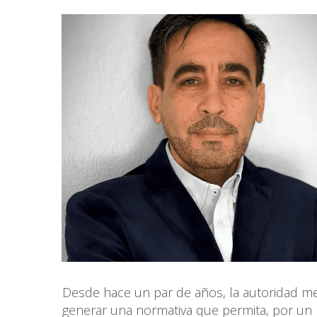
Desde hace un par de años, la autoridad med
generar una normativa que permita, por un 