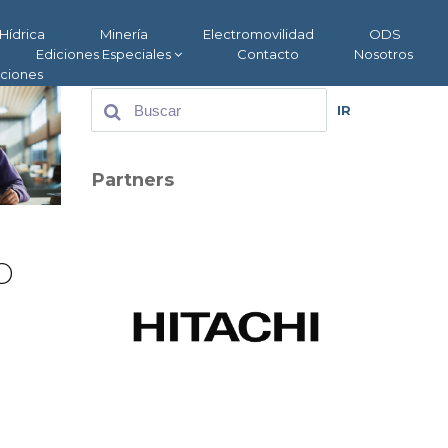
Hídrica
Minería
Electromovilidad
ODS
Ediciones Especiales
Contacto
Nosotros
aciones
IR
Partners
o