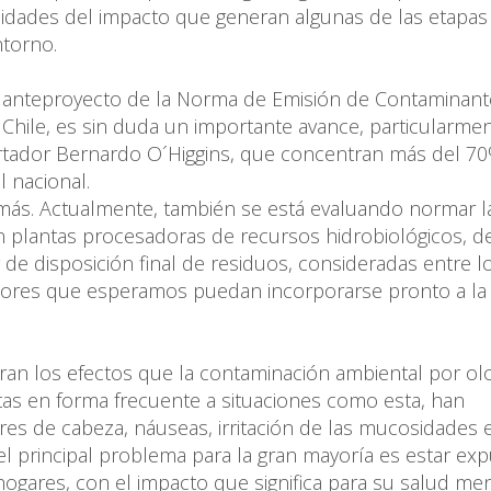
unidades del impacto que generan algunas de las etapas
ntorno.
el anteproyecto de la Norma de Emisión de Contaminan
n Chile, es sin duda un importante avance, particularme
bertador Bernardo O´Higgins, que concentran más del 7
l nacional.
s más. Actualmente, también se está evaluando normar l
 plantas procesadoras de recursos hidrobiológicos, d
 de disposición final de residuos, consideradas entre l
tores que esperamos puedan incorporarse pronto a la l
deran los efectos que la contaminación ambiental por ol
s en forma frecuente a situaciones como esta, han
es de cabeza, náuseas, irritación de las mucosidades e
, el principal problema para la gran mayoría es estar ex
gares, con el impacto que significa para su salud men