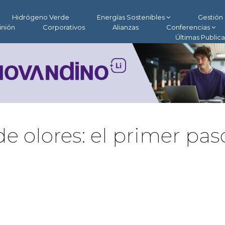
Hidrógeno Verde
Energías Sostenibles
Gestión 
inión
Corporativos
Alianzas
Conferencias
Últimas Public
e olores: el primer pas