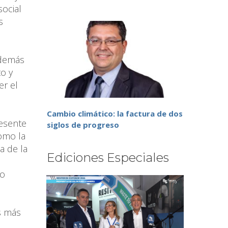
social
s
además
to y
er el
Cambio climático: la factura de dos
resente
siglos de progreso
omo la
a de la
Ediciones Especiales
 o
s más