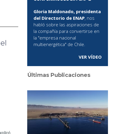
Gloria Maldonado, presidenta
del Directorio de ENAP
, nos
habló sobre las aspiraciones de
la compañía para convertirse en
la "empresa nacional
el
multienergética" de Chile.
VER VÍDEO
Últimas Publicaciones
xplicó