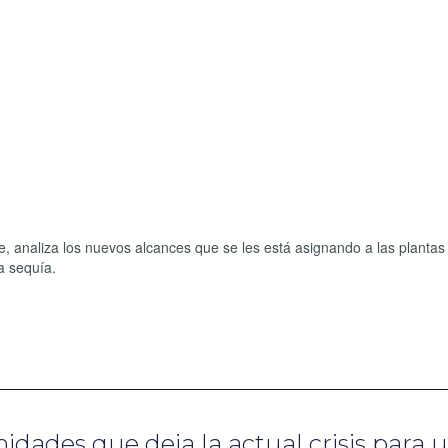
 analiza los nuevos alcances que se les está asignando a las plantas
a sequía.
nidades que deja la actual crisis para 