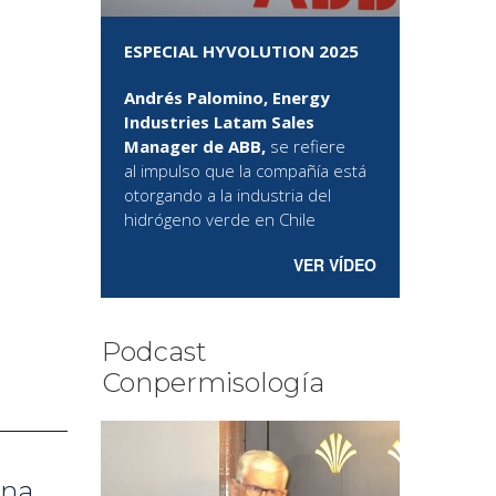
ESPECIAL HYVOLUTION 2025
Andrés Palomino, Energy
Industries Latam Sales
Manager de ABB,
se refiere
al
impulso que la compañía está
otorgando a la industria del
hidrógeno verde en Chile
VER VÍDEO
Podcast
Conpermisología
una