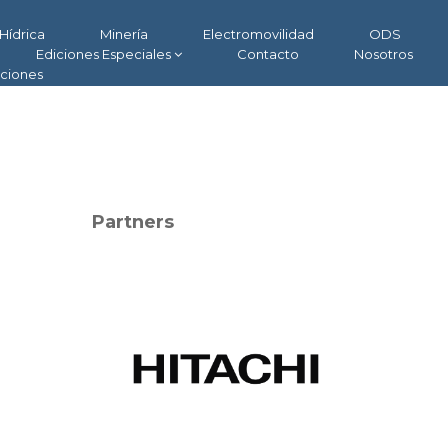
Hídrica
Minería
Electromovilidad
ODS
Ediciones Especiales
Contacto
Nosotros
aciones
Partners