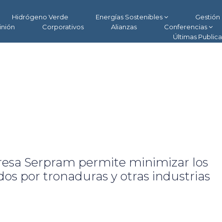
Hidrógeno Verde
Energías Sostenibles
Gestión 
inión
Corporativos
Alianzas
Conferencias
Últimas Public
resa Serpram permite minimizar los
dos por tronaduras y otras industrias