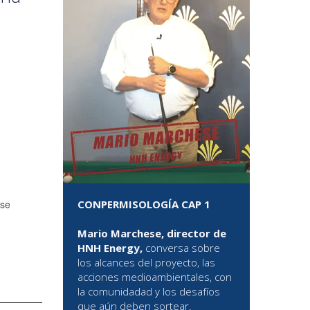
CONPERMISOLOGÍA CAP 1
 se
Mario Marchese, director de
HNH Energy,
conversa sobre
los alcances del proyecto, las
acciones medioambientales, con
la comunidadad y los desafíos
que aún deben sortear.