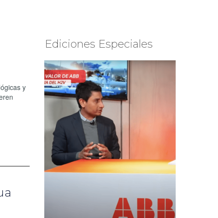
Ediciones Especiales
lógicas y
neren
ua