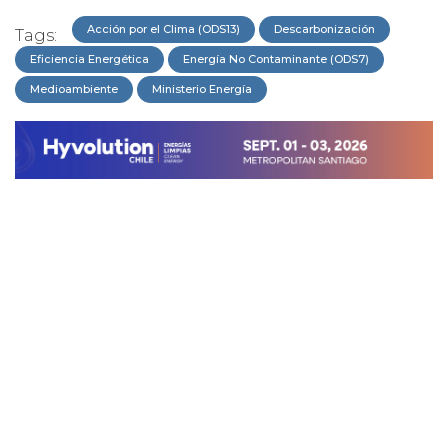
Acción por el Clima (ODS13)
Descarbonización
Tags:
Eficiencia Energética
Energía No Contaminante (ODS7)
Medioambiente
Ministerio Energía