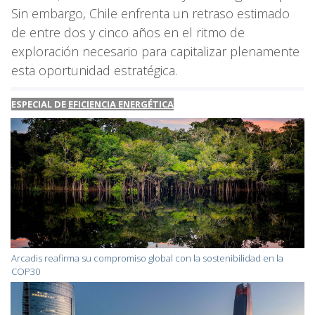
Sin embargo, Chile enfrenta un retraso estimado
de entre dos y cinco años en el ritmo de
exploración necesario para capitalizar plenamente
esta oportunidad estratégica.
ESPECIAL DE
EFICIENCIA ENERGÉTICA
Arcadis reafirma su compromiso global con la sostenibilidad en la
COP30