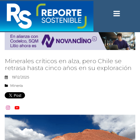
Minerales críticos en alza, pero Chile se
retrasa hasta cinco años en su exploración
19/12/2025
Minería

