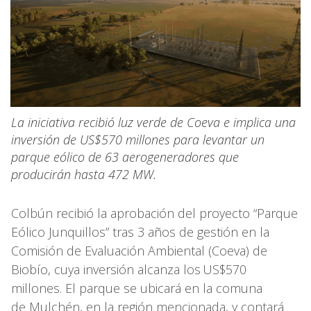
La iniciativa recibió luz verde de Coeva e implica una
inversión de US$570 millones para levantar un
parque eólico de 63 aerogeneradores que
producirán hasta 472 MW.
Colbún recibió la aprobación del proyecto “Parque
Eólico Junquillos” tras 3 años de gestión en la
Comisión de Evaluación Ambiental (Coeva) de
Biobío, cuya inversión alcanza los US$570
millones. El parque se ubicará en la comuna
de Mulchén, en la región mencionada, y contará