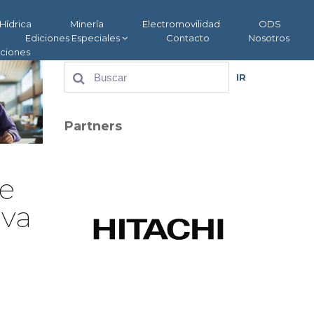
Hídrica
Minería
Electromovilidad
ODS
Ediciones Especiales
Contacto
Nosotros
aciones
IR
Partners
de
 va