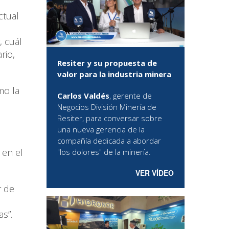
ctual
, cuál
rio,
Resiter y su propuesta de
valor para la industria minera
mo la
Carlos Valdés
, gerente de
Negocios División Minería de
Resiter, para conversar sobre
una nueva gerencia de la
compañía dedicada a abordar
 en el
"los dolores" de la minería.
VER VÍDEO
r de
s”.