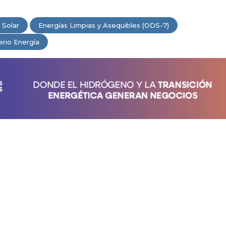
 Solar
Energías Limpias y Asequibles (ODS-7)
erio Energía