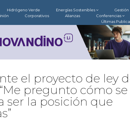
Hidrógeno Verde
Energías Sostenibles
Gestión 
inión
Corporativos
Alianzas
Conferencias
Últimas Public
nte el proyecto de ley 
“Me pregunto cómo se
 a ser la posición que
as”