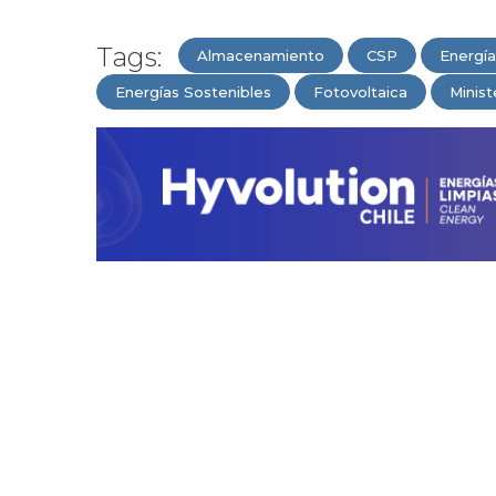
Tags:
Almacenamiento
CSP
Energía
Energías Sostenibles
Fotovoltaica
Minist