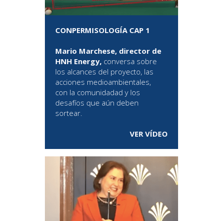
CONPERMISOLOGÍA CAP 1
Mario Marchese, director de
HNH Energy,
conversa sobre
los alcances del proyecto, las
acciones medioambientales,
con la comunidadad y los
desafíos que aún deben
sortear.
VER VÍDEO