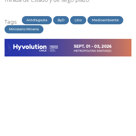
Antofagasta
ByD
Litio
Medioambiente
Tags:
Ministerio Minería