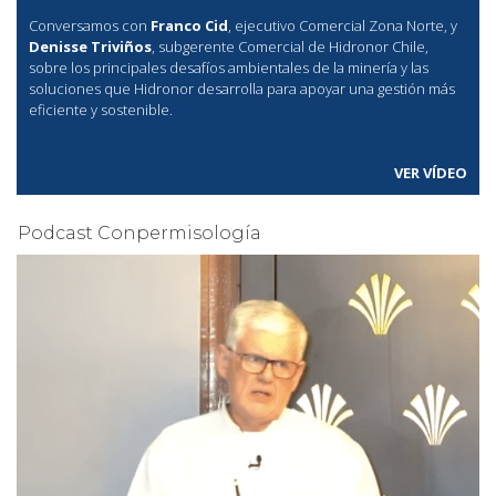
Conversamos con
Franco Cid
, ejecutivo Comercial Zona Norte, y
Denisse Triviños
, subgerente Comercial de Hidronor Chile,
sobre los principales desafíos ambientales de la minería y las
soluciones que Hidronor desarrolla para apoyar una gestión más
eficiente y sostenible.
VER VÍDEO
Podcast Conpermisología