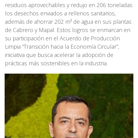
residuos aprovechables y redujo en 206 toneladas
los desechos enviados a rellenos sanitarios,
además de ahorrar 202 m³ de agua en sus plantas
de Cabrero y Mapal. Estos logros se enmarcan en
su participación en el Acuerdo de Producción
Limpia “Transición hacia la Economía Circular”,
iniciativa que busca acelerar la adopción de
prácticas más sostenibles en la industria.