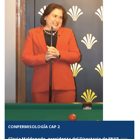
CONPERMISOLOGÍA CAP 2
Gloria Maldonado, presidenta del Directorio de ENAP
, nos