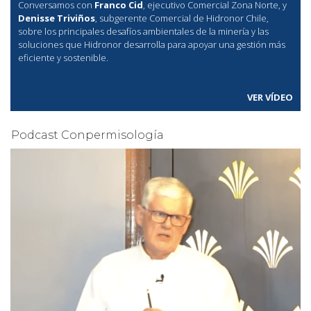
Conversamos con
Franco Cid
, ejecutivo Comercial Zona Norte, y
Denisse Triviños
, subgerente Comercial de Hidronor Chile,
sobre los principales desafíos ambientales de la minería y las
soluciones que Hidronor desarrolla para apoyar una gestión más
eficiente y sostenible.
VER VÍDEO
Podcast Conpermisología