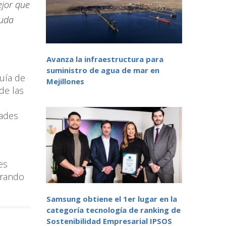
ejor que
yuda
Avanza la infraestructura para
suministro de agua de mar en
quía de
Mejillones
de las
dades
es
orando
Samsung obtiene el 1er lugar en la
categoría tecnología de ranking de
Sostenibilidad Empresarial IPSOS