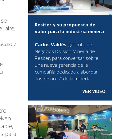
 se
Resiter y su propuesta de
l aire,
valor para la industria minera
escasez
Carlos Valdés
, gerente de
Negocios División Minería de
Resiter, para conversar sobre
se
una nueva gerencia de la
su
compañía dedicada a abordar
"los dolores" de la minería.
VER VÍDEO
l
tro
viven
table,
s para