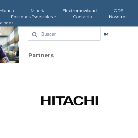
Hídrica
Minería
Electromovilidad
ODS
Ediciones Especiales
Contacto
Nosotros
aciones
IR
Partners