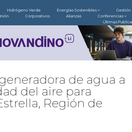
Hidrógeno Verde
Energías Sostenibles
Gestión 
inión
Corporativos
Alianzas
Conferencias
Últimas Public
 generadora de agua a
ad del aire para
strella, Región de