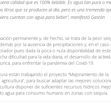
uena calidad que es 100% bebible. Es agua tan pura o m
s litros que se producen al día, pero es una tremenda a
uiera cuentan con agua para beber”, manifestó Gastón
tuación permanente y, de hecho, se trata de la peor se
además por la ausencia de precipitaciones y, en el caso 
lador pues dada la poca o nula disponibilidad de este
dificultad para la vida diaria, el desarrollo de activi
nunca, para enfrentar la pandemia del Covid-19.
tura están trabajando el proyecto “Mejoramiento de la
a agricultura“, para buscar adaptar las mejores solucion
cultura disponer de suficientes recursos hídricos mej
ando agua para consumo humano en zonas con sequía.