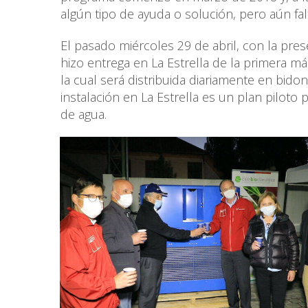
algún tipo de ayuda o solución, pero aún fa
El pasado miércoles 29 de abril, con la pres
hizo entrega en La Estrella de la primera má
la cual será distribuida diariamente en bido
instalación en La Estrella es un plan pilot
de agua.