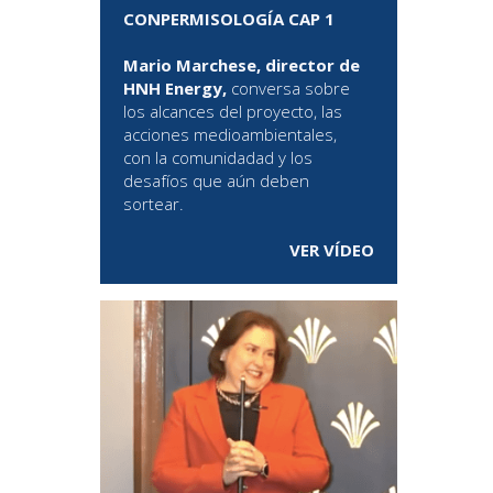
CONPERMISOLOGÍA CAP 1
Mario Marchese, director de
HNH Energy,
conversa sobre
los alcances del proyecto, las
acciones medioambientales,
con la comunidadad y los
desafíos que aún deben
sortear.
VER VÍDEO