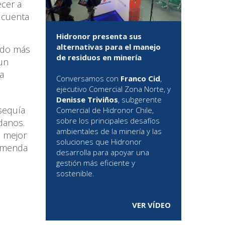
ecer a
 cuenta
Hidronor presenta sus
alternativas para el manejo
ando más
de residuos en minería
 un
a
Conversamos con
Franco Cid
,
ejecutivo Comercial Zona Norte, y
Denisse Triviños
, subgerente
 sequía
Comercial de Hidronor Chile,
sobre los principales desafíos
danos.
ambientales de la minería y las
o mejor
soluciones que Hidronor
remenda
desarrolla para apoyar una
gestión más eficiente y
sostenible.
VER VÍDEO