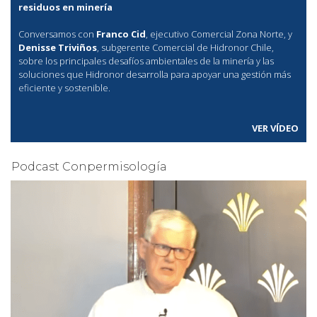
residuos en minería
Conversamos con
Franco Cid
, ejecutivo Comercial Zona Norte, y
Denisse Triviños
, subgerente Comercial de Hidronor Chile,
sobre los principales desafíos ambientales de la minería y las
soluciones que Hidronor desarrolla para apoyar una gestión más
eficiente y sostenible.
VER VÍDEO
Podcast Conpermisología