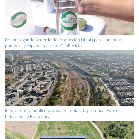
Firman segundo Acuerdo de Producción Limpia para continuar,
potenciar y expandir el sello #ElijoReciclar
Inédita alianza público-privada enfrentará la profunda escasez
hídrica en Lo Barnechea