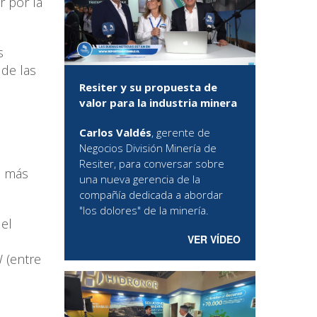
r por la
s
 de las
Resiter y su propuesta de
valor para la industria minera
Carlos Valdés
, gerente de
Negocios División Minería de
Resiter, para conversar sobre
o más
una nueva gerencia de la
compañía dedicada a abordar
"los dolores" de la minería.
el
VER VÍDEO
 (entre