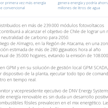
or primera vez más energía
genera energía y podría ahorr
ue convencional
millones de litros de agua
istribuidos en más de 239.000 módulos fotovoltaicos
contribuirá a alcanzar el objetivo de Chile de lograr un 
a neutralidad de carbono para 2050.
Diego de Almagro, en la Región de Atacama, en una zo
ración estimada de más de 280 gigavatios hora al año
nual de 35.000 hogares, evitando la emisión de 108.00
 en GPM y en su solución de gestión local GPM SCADA
r dispositivo de la planta, ejecutar todo tipo de coman
ro en tiempo real.
itor y vicepresidente ejecutivo de DNV Energy System
s de energía renovable es sin duda un desarrollo positi
mbustibles fósiles prevalecen en el mix energético. La