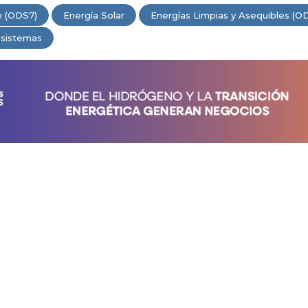
e (ODS7)
Energía Solar
Energías Limpias y Asequibles (O
osistemas