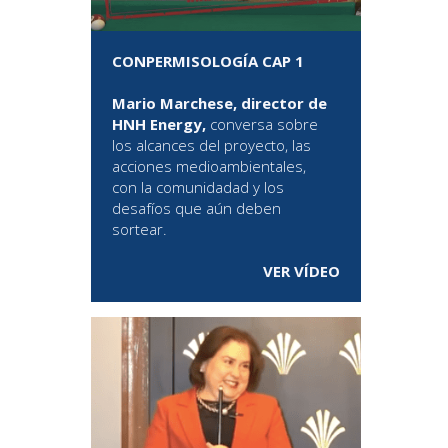
CONPERMISOLOGÍA CAP 1
Mario Marchese, director de
HNH Energy,
conversa sobre
los alcances del proyecto, las
acciones medioambientales,
con la comunidadad y los
desafíos que aún deben
sortear.
VER VÍDEO