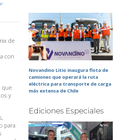
ar
mix de
na con
Novandino Litio inaugura flota de
0
camiones que operará la ruta
eléctrica para transporte de carga
, que
más extensa de Chile
dos y
Ediciones Especiales
s,
vo para
s