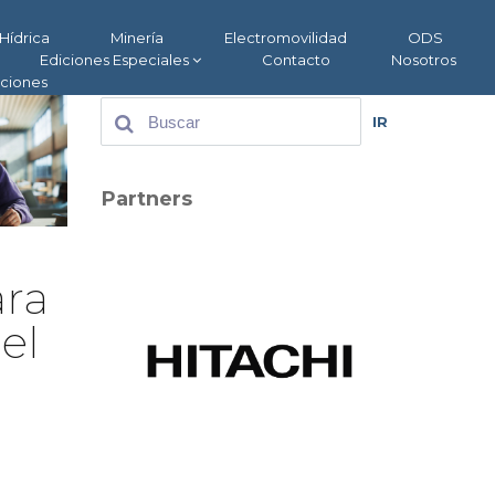
Hídrica
Minería
Electromovilidad
ODS
Ediciones Especiales
Contacto
Nosotros
aciones
IR
Partners
ara
el