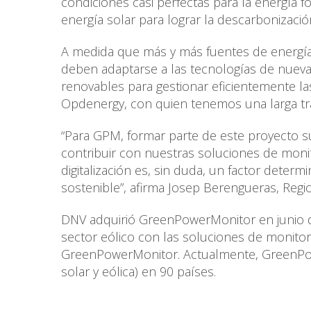
condiciones casi perfectas para la energía 
energía solar para lograr la descarbonizació
A medida que más y más fuentes de energía 
deben adaptarse a las tecnologías de nueva g
renovables para gestionar eficientemente las
Opdenergy, con quien tenemos una larga tra
“Para GPM, formar parte de este proyecto 
contribuir con nuestras soluciones de monitor
digitalización es, sin duda, un factor determ
sostenible”, afirma Josep Berengueras, Regi
DNV adquirió GreenPowerMonitor en junio de
sector eólico con las soluciones de monitori
GreenPowerMonitor. Actualmente, GreenPow
solar y eólica) en 90 países.