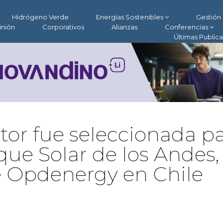
Hidrógeno Verde
Energías Sostenibles
Gestión 
inión
Corporativos
Alianzas
Conferencias
Últimas Public
or fue seleccionada p
que Solar de los Andes, 
e Opdenergy en Chile