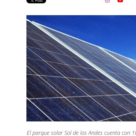


El parque solar Sol de los Andes cuenta con 