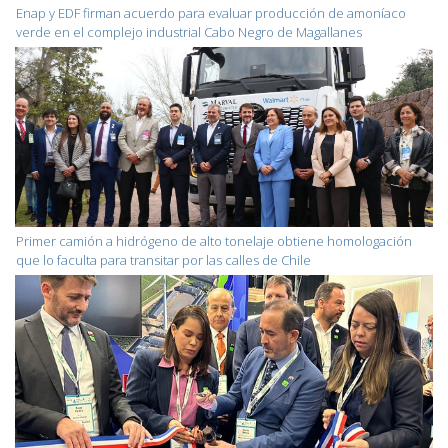
Enap y EDF firman acuerdo para evaluar producción de amoníaco
verde en el complejo industrial Cabo Negro de Magallanes
Primer camión a hidrógeno de alto tonelaje obtiene homologación
que lo faculta para transitar por las calles de Chile