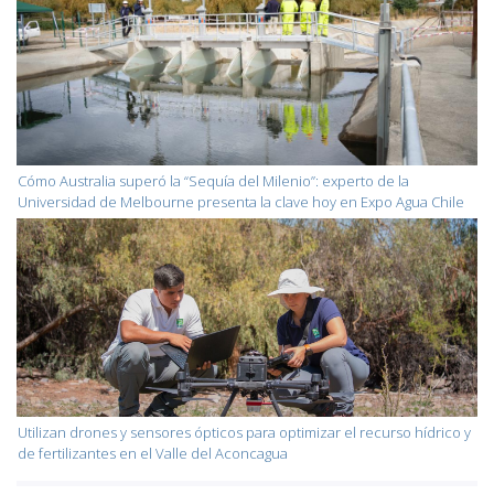
Cómo Australia superó la “Sequía del Milenio”: experto de la
Universidad de Melbourne presenta la clave hoy en Expo Agua Chile
Utilizan drones y sensores ópticos para optimizar el recurso hídrico y
de fertilizantes en el Valle del Aconcagua