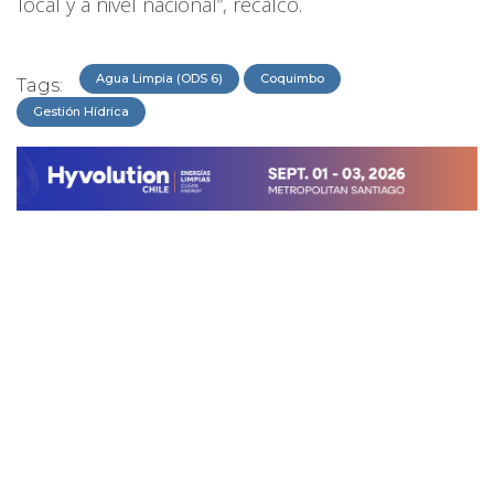
local y a nivel nacional”, recalcó.
Agua Limpia (ODS 6)
Coquimbo
Tags:
Gestión Hídrica