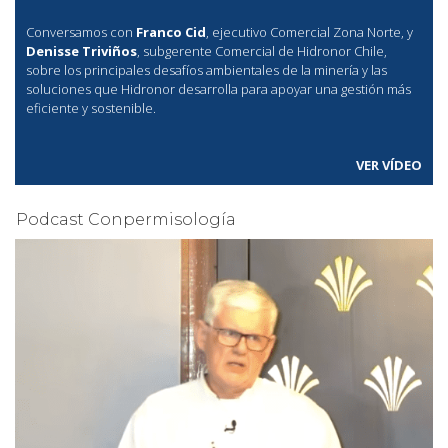
Conversamos con
Franco Cid
, ejecutivo Comercial Zona Norte, y
Denisse Triviños
, subgerente Comercial de Hidronor Chile,
sobre los principales desafíos ambientales de la minería y las
soluciones que Hidronor desarrolla para apoyar una gestión más
eficiente y sostenible.
VER VÍDEO
Podcast Conpermisología